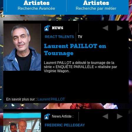
Artistes
Artistes
Recherche Avancée
Recherche par métier
NEWS
REACT TALENTS
TV
s
Laurent PAILLOT en
Tournage
 »
Laurent PAILLOT a débuté le tournage de la
série « ENQUÊTE PARALLÈLE » réalisée par
e
Virginie Wagon.
En savoir plus sur :
Laurent PAILLOT
News Artiste :
FREDERIC PELLEGEAY