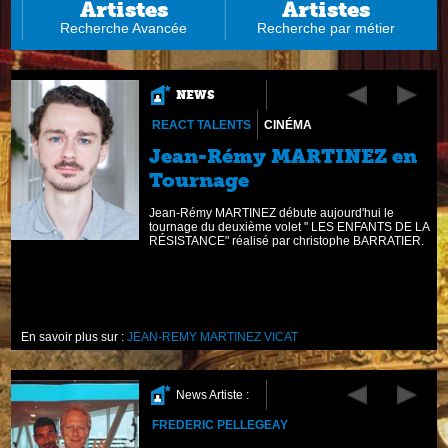
Artistes
Artistes
Recherche Avancée
Recherche par métier
NEWS
REACT TALENTS
CINÉMA
Jean-Rémy MARTINEZ en
Tournage
t
Jean-Rémy MARTINEZ débute aujourd'hui le
ie
tournage du deuxième volet " LES ENFANTS DE LA
RÉSISTANCE" réalisé par christophe BARRATIER.
En savoir plus sur :
JEAN-REMY MARTINEZ VICAT
News Artiste :
FREDERIC PELLEGEAY