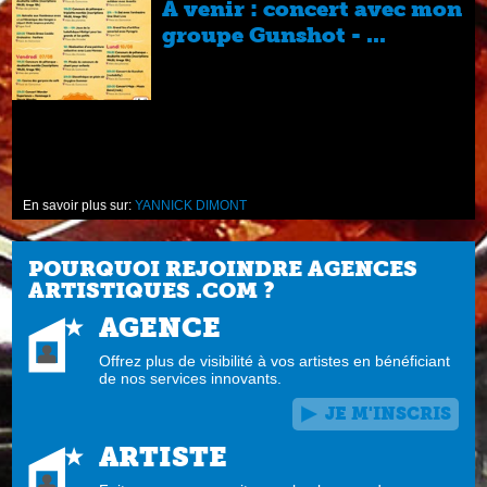
A venir : concert avec mon
groupe Gunshot - ...
en
En savoir plus sur:
YANNICK DIMONT
POURQUOI REJOINDRE AGENCES
ARTISTIQUES .COM ?
AGENCE
Offrez plus de visibilité à vos artistes en bénéficiant
de nos services innovants.
JE M'INSCRIS
ARTISTE