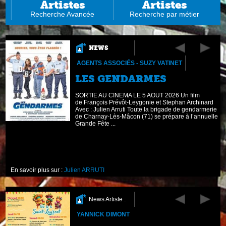
Artistes
Artistes
Recherche Avancée
Recherche par métier
NEWS
AGENTS ASSOCIÉS - SUZY VATINET
LES GENDARMES
ll
SORTIE AU CINEMA LE 5 AOUT 2026 Un film
de François Prévôt-Leygonie et Stephan Archinard
Avec : Julien Arruti Toute la brigade de gendarmerie
de Charnay-Lès-Mâcon (71) se prépare à l’annuelle
Grande Fête ...
En savoir plus sur :
Julien ARRUTI
News Artiste :
YANNICK DIMONT