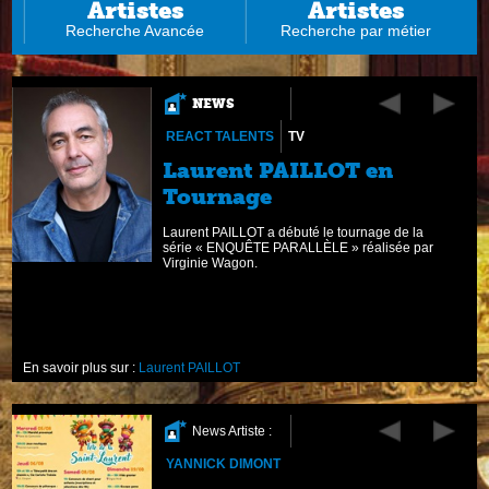
Artistes
Artistes
Recherche Avancée
Recherche par métier
NEWS
REACT TALENTS
TV
Laurent PAILLOT en
Tournage
AM
Laurent PAILLOT a débuté le tournage de la
n
série « ENQUÊTE PARALLÈLE » réalisée par
Virginie Wagon.
En savoir plus sur :
Laurent PAILLOT
News Artiste :
YANNICK DIMONT