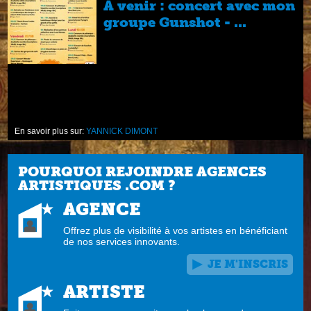
A venir : concert avec mon
groupe Gunshot - ...
en
En savoir plus sur:
YANNICK DIMONT
POURQUOI REJOINDRE AGENCES
ARTISTIQUES .COM ?
AGENCE
Offrez plus de visibilité à vos artistes en bénéficiant
de nos services innovants.
JE M'INSCRIS
ARTISTE