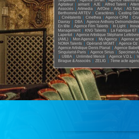
Singulière
|
Agence Sm'art
|
Agence Talents d'
Agitateur
|
aimant
|
AJE
|
Alfred Talent
|
Alte
Associés
|
Artmedia
|
Art'One
|
Artyc
|
AS Tal
Berthommé ARTEV
|
Caractères
|
Casting Gér
|
Cinétalents
|
Cinethea
|
Agence CPM
|
Cru
Davray
|
DBA
|
Agence Anthony Delnomdedie
En tête
|
Agence Film Talents
|
In Light
|
Inova
Management
|
KNG Talents
|
La Fabrique 67
Lapertot
|
Agence Artistique Stéphane Lefebvre
(AML)
|
Mon Agence
|
My Agency
|
Agence ar
NOMA Talents
|
Opérandi MGMT
|
Agence Oz
Agence Artistique Denis Planat
|
Agence Babet
Singularist-Paris
|
Agence Sirius
|
Specimen A
|
UBBA
|
Unlimited Mencé
|
Agence V.D.L
|
Birague & Associés
|
ZELIG
|
7ème acte agen