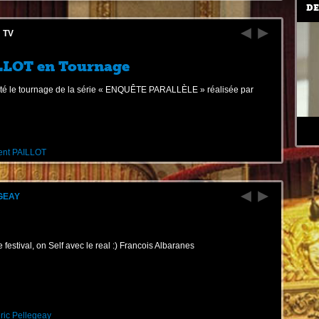
DE
TV
N
LLOT en Tournage
té le tournage de la série « ENQUÊTE PARALLÈLE » réalisée par
ent PAILLOT
GEAY
Ne
 festival, on Self avec le real :) Francois Albaranes
ric Pellegeay