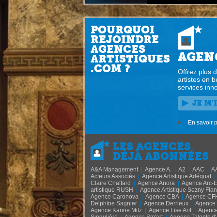
POURQUOI
REJOINDRE
AGENCES
AGEN
ARTISTIQUES
.COM ?
Offrez plus d
artistes en b
services inn
JE M
En savoir 
LES AGENCES
DÉJÀ ABONNÉES
A&A Management
|
Agence A.
|
A2
|
AAC
|
A
Acteurs Associés
|
Agence Artistique Adéquat
|
Claire Chaffard
|
Agence Anora
|
Agence Arc-E
artistique RUSH
|
Agence Artistique Sezny Flan
Agence Caronova
|
Agence CBA
|
Agence CF
Delphine Sagnier
|
Agence Derrieux
|
Agence 
Agence Karine Mitz
|
Agence Lise Arif
|
Agence