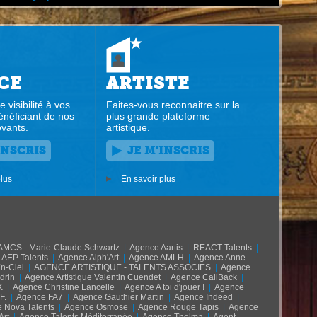
CE
ARTISTE
e visibilité à vos
Faites-vous reconnaitre sur la
énéficiant de nos
plus grande plateforme
ovants.
artistique.
'INSCRIS
JE M'INSCRIS
plus
En savoir plus
AMCS - Marie-Claude Schwartz
|
Agence Aartis
|
REACT Talents
|
AEP Talents
|
Agence Alph'Art
|
Agence AMLH
|
Agence Anne-
n-Ciel
|
AGENCE ARTISTIQUE - TALENTS ASSOCIES
|
Agence
drin
|
Agence Artistique Valentin Cuendet
|
Agence CallBack
|
K
|
Agence Christine Lancelle
|
Agence A toi d'jouer !
|
Agence
F.
|
Agence FA7
|
Agence Gauthier Martin
|
Agence Indeed
|
 Nova Talents
|
Agence Osmose
|
Agence Rouge Tapis
|
Agence