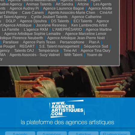
Art
|
Agence Talents Méditerranée
|
Agence Thelma
|
Agent
rnative Agency
|
Animae Talents
|
Art Sandra
|
Artcine
|
Les Agents
ents
|
Agence Audrey Pi
|
Agence Laurence Bagoë
|
Agence Arlette
ard Philipe
|
Cave Canem
|
Agents Associés-Marie Chen
|
CinéArt
el Talent Agency
|
Cyrille Joubert Talents
|
Agence Catherine
u
|
DGLP
|
Agence Djouhra
|
DS Talents
|
ECI Talents
|
Agence
rt Agence Artistique
|
Jocelyne Resneau
|
Ken Lambrechts Artist
|
La Famille
|
L'agence RKM
|
L'AMEPRÉSARIO
|
Agence Martine
|
Agence Artistique Sophie Lemaitre
|
Agence Marceline Lenoir
tistique Florence Neuberth
|
Agence Artistique Jean-Pierre Noël
|
|
Parallaxe
|
Agence Paris Texas
|
Persanophone
|
Plan A
|
te Pouget
|
REGART
|
S.E. Talent management
|
Séquence Sud
|
gency
|
Talents OAJ
|
Tempérance
|
Time Art
|
Agence Tina Oury
VMA
|
Agents Associés - Suzy Vatinet
|
With Talent
|
Yoann de
cy
Agents
Agences
Artistes
Partenaires