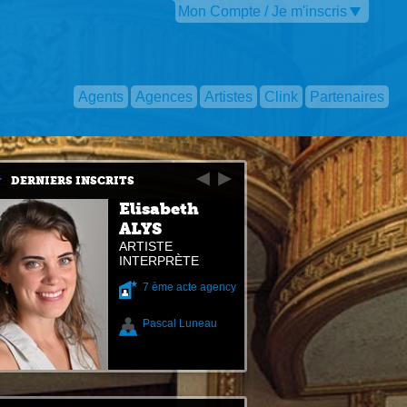
Mon Compte / Je m'inscris
Agents
Agences
Artistes
Clink
Partenaires
DERNIERS INSCRITS
Elisabeth
ALYS
ARTISTE
INTERPRÈTE
7 ème acte agency
Pascal Luneau