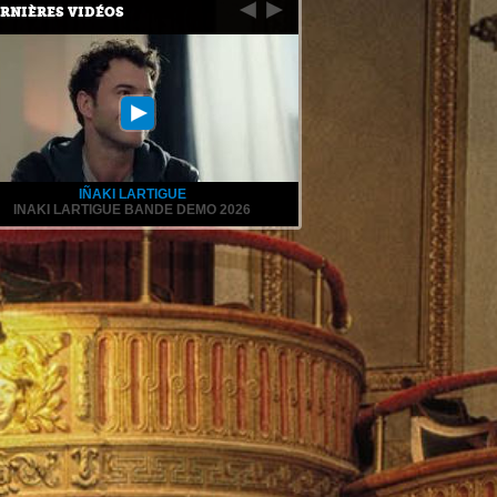
RNIÈRES VIDÉOS
EWS
AGENCE OZ
CINÉMA
BOMBONERA
réalisé par Syrine Boulanouar avec Louai EL AMROUSY et Rapha
mercredi 5 août Enzo, sans domicile, enchaîne les arnaques sur l
ballon. Lors de la sélection des joueurs ...
IÑAKI LARTIGUE
INAKI LARTIGUE BANDE DEMO 2026
ws Artiste :
YANNICK DIMONT
Tournage à venir : Publicité "You C
En savoir plus sur:
YANNICK DIMONT