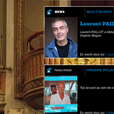
NEWS
REACT TALENTS
Laurent PAI
réalisé par Rémy SCHAEPMAN
Laurent PAILLOT a débu
RODUCTIONS, fera l’objet
Virginie Wagon.
En savoir plus sur :
Laur
News Artiste :
FREDERIC PELLE
Top accueil au sein de ce
En savoir plus sur:
Frede