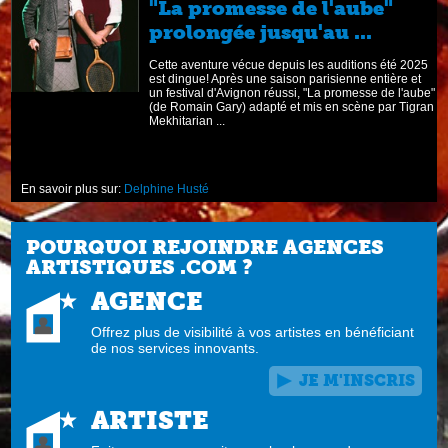
s
"La promesse de l'aube"
prolongée jusqu'au ...
é,
Cette aventure vécue depuis les auditions été 2025
est dingue! Après une saison parisienne entière et
un festival d'Avignon réussi, "La promesse de l'aube"
(de Romain Gary) adapté et mis en scène par Tigran
Mekhitarian ...
En savoir plus sur:
Delphine Husté
POURQUOI REJOINDRE AGENCES
ARTISTIQUES .COM ?
AGENCE
Offrez plus de visibilité à vos artistes en bénéficiant
de nos services innovants.
JE M'INSCRIS
ARTISTE