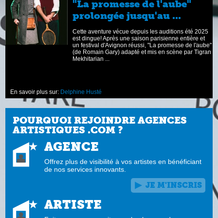
s
"La promesse de l'aube"
prolongée jusqu'au ...
é,
Cette aventure vécue depuis les auditions été 2025
est dingue! Après une saison parisienne entière et
un festival d'Avignon réussi, "La promesse de l'aube"
(de Romain Gary) adapté et mis en scène par Tigran
Mekhitarian ...
En savoir plus sur:
Delphine Husté
POURQUOI REJOINDRE AGENCES
ARTISTIQUES .COM ?
AGENCE
Offrez plus de visibilité à vos artistes en bénéficiant
de nos services innovants.
JE M'INSCRIS
ARTISTE