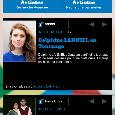
Artistes
Artistes
Recherche Avancée
Recherche par métier
NEWS
REACT TALENTS
TV
Delphine LANNIEL en
Tournage
Delphine LANNIEL débute aujourd'hui le tournage
e
d'une série destinée pour une plateforme. Le projet
le
est à ce jour confidentiel.
En savoir plus sur :
Delphine LANNIEL
News Artiste :
DELPHINE HUSTÉ