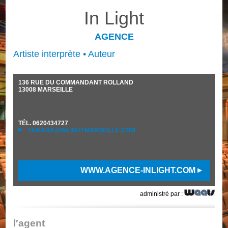
In Light
AGENCE
Artiste interprète • Auteur
136 RUE DU COMMANDANT ROLLAND
13008
MARSEILLE
TÉL.
0620434727
TAMARA@INLIGHTMARSEILLE.COM
WWW.AGENCE-INLIGHT.COM
administré par :
l′agent