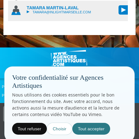
TAMARA MARTIN-LAVAL
TAMARA@INLIGHTMARSEILLE.COM
Votre confidentialité sur Agences
Artistiques
Politique de confidentialité
Signaler un abus
Mentions légales
Contact
Nous utilisons des cookies essentiels pour le bon
Paramètres cookies
fonctionnement du site. Avec votre accord, nous
activons aussi la mesure d’audience et la lecture de
Copyright © CC.Comunication
certains contenus vidéo YouTube ou Vimeo.
Tous droits réservés
www.cccom.fr
Tout refuser
Choisir
Tout accepter