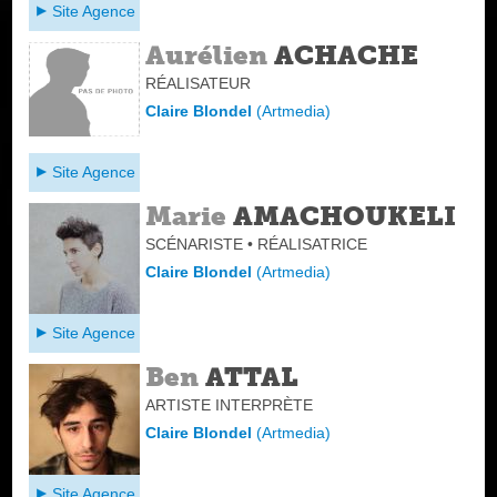
Site Agence
Aurélien
ACHACHE
RÉALISATEUR
Claire Blondel
(
Artmedia
)
Site Agence
Marie
AMACHOUKELI
SCÉNARISTE • RÉALISATRICE
Claire Blondel
(
Artmedia
)
Site Agence
Ben
ATTAL
ARTISTE INTERPRÈTE
Claire Blondel
(
Artmedia
)
Site Agence