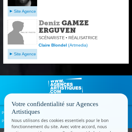
Site Agence
Deniz
GAMZE
ERGUVEN
SCÉNARISTE • RÉALISATRICE
Claire Blondel
(
Artmedia
)
Site Agence
Votre confidentialité sur Agences
Artistiques
Politique de confidentialité
Signaler un abus
Mentions légales
Contact
Nous utilisons des cookies essentiels pour le bon
Paramètres cookies
fonctionnement du site. Avec votre accord, nous