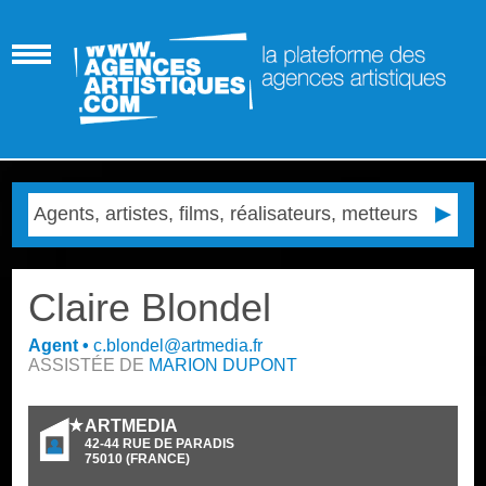
Claire Blondel
Agent
•
c.blondel@artmedia.fr
ASSISTÉE DE
MARION DUPONT
ARTMEDIA
42-44 RUE DE PARADIS
75010
(
FRANCE
)