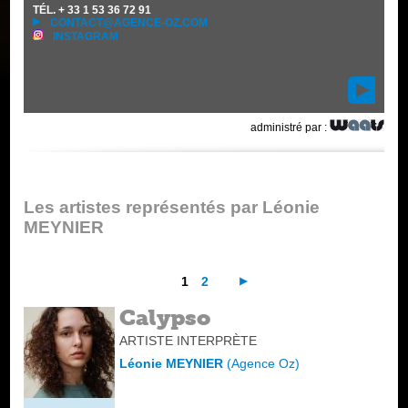
TÉL.
+ 33 1 53 36 72 91
CONTACT@AGENCE-OZ.COM
INSTAGRAM
administré par :
Les artistes représentés par Léonie
MEYNIER
1
2
Calypso
ARTISTE INTERPRÈTE
Léonie MEYNIER
(
Agence Oz
)