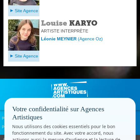
Site Agence
Louise
KARYO
ARTISTE INTERPRÈTE
Léonie MEYNIER
(
Agence Oz
)
Site Agence
Votre confidentialité sur Agences
Artistiques
Politique de confidentialité
Signaler un abus
Mentions légales
Contact
Nous utilisons des cookies essentiels pour le bon
Paramètres cookies
fonctionnement du site. Avec votre accord, nous
activons aussi la mesure d’audience et la lecture de