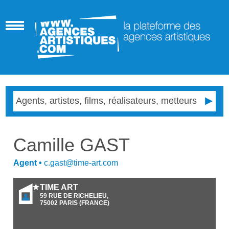
Camille GAST
Agent
•
c.gast@time-art.com
TIME ART
59 RUE DE RICHELIEU,
75002
PARIS
(
FRANCE
)