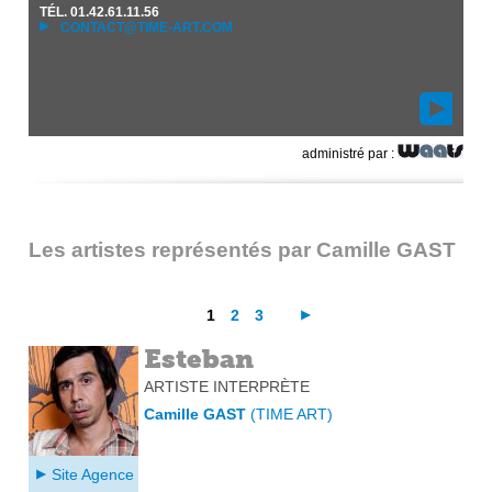
TÉL.
01.42.61.11.56
CONTACT@TIME-ART.COM
administré par :
Les artistes représentés par Camille GAST
1
2
3
Esteban
ARTISTE INTERPRÈTE
Camille GAST
(
TIME ART
)
Site Agence