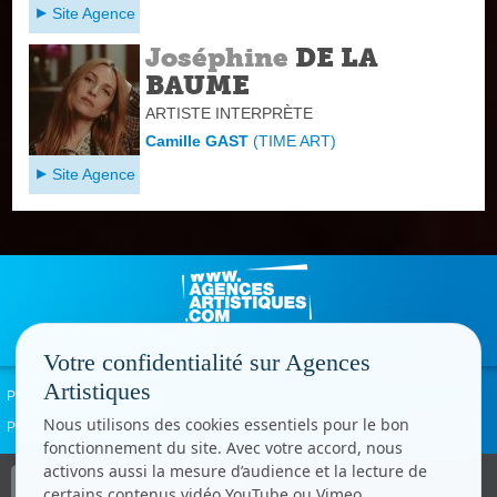
Site Agence
Joséphine
DE LA
BAUME
ARTISTE INTERPRÈTE
Camille GAST
(
TIME ART
)
Site Agence
Votre confidentialité sur Agences
Artistiques
Politique de confidentialité
Signaler un abus
Mentions légales
Contact
Nous utilisons des cookies essentiels pour le bon
Paramètres cookies
fonctionnement du site. Avec votre accord, nous
activons aussi la mesure d’audience et la lecture de
Copyright © CC.Comunication
certains contenus vidéo YouTube ou Vimeo.
Tous droits réservés