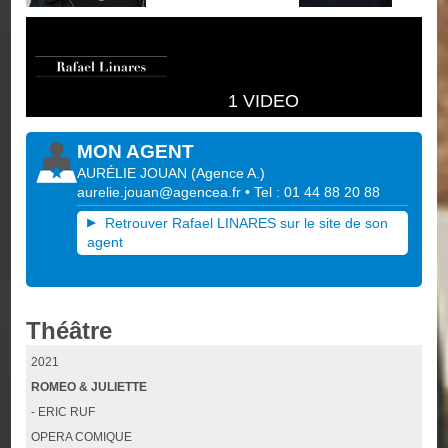
1 VIDEO
MON AGENT
AURÉLIE JOUAN
(
Agence A.
)
aurelie.jouan@agencea.fr
• Tel : 01 44 88 20 88
Retrouver Rafael LINARES sur le site de son
agent
Théâtre
2021
ROMEO & JULIETTE
- ERIC RUF
OPERA COMIQUE