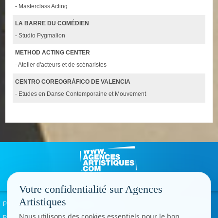
- Masterclass Acting
LA BARRE DU COMÉDIEN
- Studio Pygmalion
METHOD ACTING CENTER
- Atelier d'acteurs et de scénaristes
CENTRO COREOGRÁFICO DE VALENCIA
- Etudes en Danse Contemporaine et Mouvement
Votre confidentialité sur Agences
Artistiques
Politique de confidentialité
Signaler un abus
Mentions légales
Contact
Nous utilisons des cookies essentiels pour le bon
Paramètres cookies