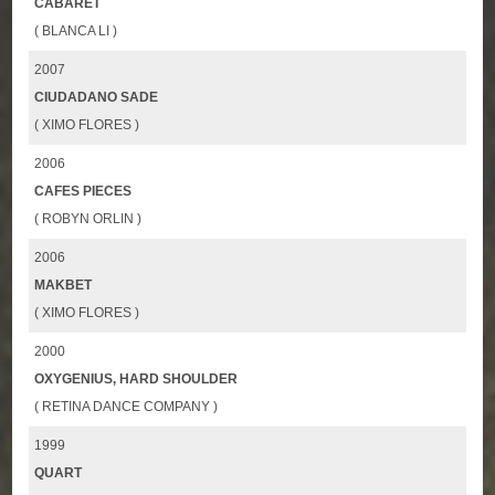
CABARET
( BLANCA LI )
2007
CIUDADANO SADE
( XIMO FLORES )
2006
CAFES PIECES
( ROBYN ORLIN )
2006
MAKBET
( XIMO FLORES )
2000
OXYGENIUS, HARD SHOULDER
( RETINA DANCE COMPANY )
1999
QUART