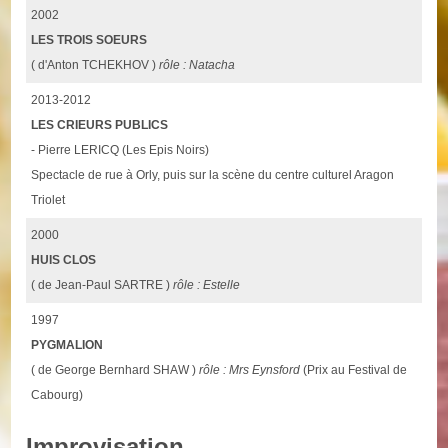
2002
LES TROIS SOEURS
( d'Anton TCHEKHOV )
rôle : Natacha
2013-2012
LES CRIEURS PUBLICS
- Pierre LERICQ (Les Epis Noirs)
Spectacle de rue à Orly, puis sur la scène du centre culturel Aragon
Triolet
2000
HUIS CLOS
( de Jean-Paul SARTRE )
rôle : Estelle
1997
PYGMALION
( de George Bernhard SHAW )
rôle : Mrs Eynsford
(Prix au Festival de
Cabourg)
Improvisation