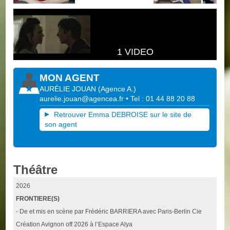
1 VIDEO
MON AGENT
AURÉLIE JOUAN
(
Agence A.
)
aurelie.jouan@agencea.fr
• Tel : 01 44 88 20 88
Retrouver Emma DEBROISE sur le site de
son agent
Théâtre
2026
FRONTIERE(S)
- De et mis en scène par Frédéric BARRIERA avec Paris-Berlin Cie
Création Avignon off 2026 à l’Espace Alya