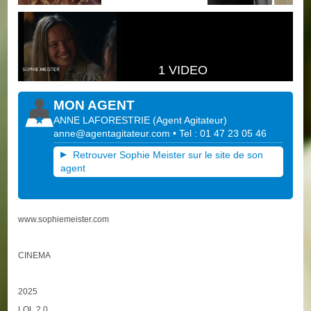
1 VIDEO
MON AGENT
ANNE LAFORESTRIE
(
Agent Agitateur
)
anne@agentagitateur.com
• Tel : 01 47 23 05 46
Retrouver Sophie Meister sur le site de son
agent
www.sophiemeister.com
CINEMA
2025
LOL 2.0