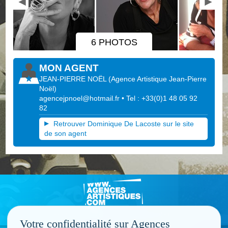
6 PHOTOS
MON AGENT
JEAN-PIERRE NOËL
(
Agence Artistique Jean-Pierre
Noël
)
agencejpnoel@hotmail.fr
• Tel : +33(0)1 48 05 92
82
Retrouver Dominique De Lacoste sur le site
de son agent
Votre confidentialité sur Agences