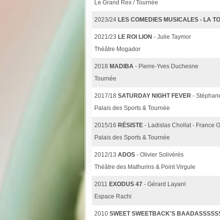
Le Grand Rex / Tournée
2023/24
LES COMEDIES MUSICALES - LA T
2021/23
LE ROI LION
- Julie Taymor
Théâtre Mogador
2018
MADIBA
- Pierre-Yves Duchesne
Tournée
2017/18
SATURDAY NIGHT FEVER
- Stéphan
Palais des Sports & Tournée
2015/16
RÉSISTE
- Ladislas Chollat - France G
Palais des Sports & Tournée
2012/13
ADOS
- Olivier Solivérès
Théâtre des Mathurins & Point Virgule
2011
EXODUS 47
- Gérard LayanI
Espace Rachi
2010
SWEET SWEETBACK'S BAADASSSSS