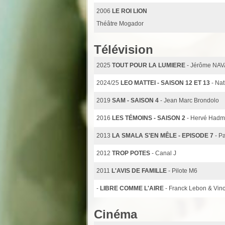
2006
LE ROI LION
Théâtre Mogador
Télévision
2025
TOUT POUR LA LUMIERE
- Jérôme NA
2024/25
LEO MATTEI - SAISON 12 ET 13
- Nat
2019
SAM - SAISON 4
- Jean Marc Brondolo
2016
LES TÉMOINS - SAISON 2
- Hervé Hadm
2013
LA SMALA S'EN MÊLE - EPISODE 7
- P
2012
TROP POTES
- Canal J
2011
L'AVIS DE FAMILLE
- Pilote M6
-
LIBRE COMME L'AIRE
- Franck Lebon & Vin
Cinéma