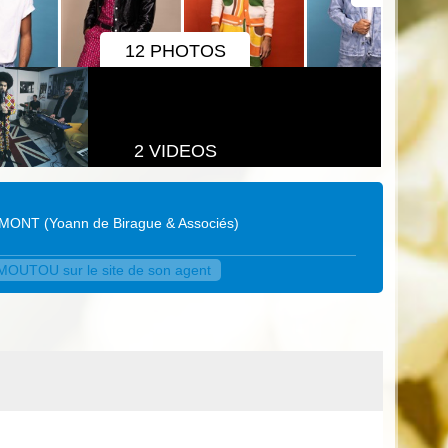
12 PHOTOS
2 VIDEOS
EMONT
(
Yoann de Birague & Associés
)
OUTOU sur le site de son agent