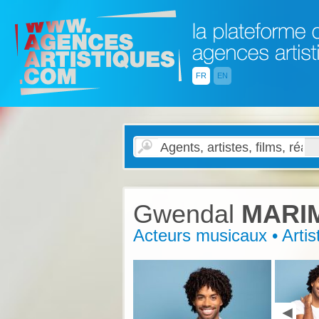
FR
EN
Gwendal
MARI
Acteurs musicaux • Artist