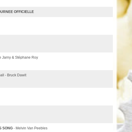
OURNEE OFFICIELLE
e Jarny & Stéphane Roy
all - Bruck Dawit
S SONG
- Melvin Van Peebles