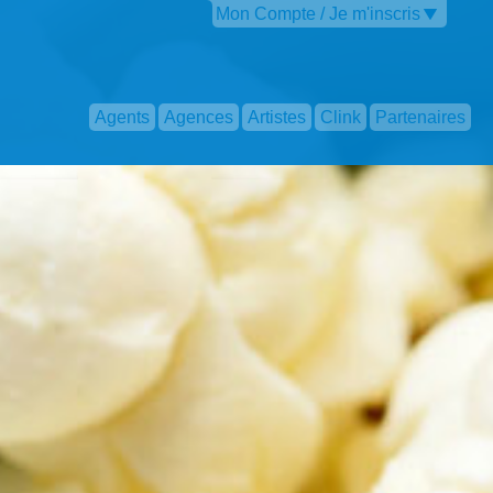
Mon Compte / Je m'inscris
Agents
Agences
Artistes
Clink
Partenaires