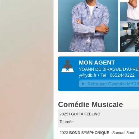
MON AGENT
YOANN DE BIRAGUE D'APR
y@ydb.fr
• Tel : 0652449222
Retrouver Gwendal MARIM
Comédie Musicale
2025
I GOTTA FEELING
Tournée
2023
BOND SYMPHONIQUE
- Samuel Sené