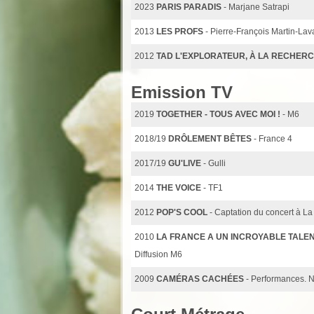
2023
PARIS PARADIS
- Marjane Satrapi
2013
LES PROFS
- Pierre-François Martin-Lav
2012
TAD L'EXPLORATEUR, À LA RECHERC
Emission TV
2019
TOGETHER - TOUS AVEC MOI !
- M6
2018/19
DRÔLEMENT BÊTES
- France 4
2017/19
GU'LIVE
- Gulli
2014
THE VOICE
- TF1
2012
POP'S COOL
- Captation du concert à La 
2010
LA FRANCE A UN INCROYABLE TALE
Diffusion M6
2009
CAMÉRAS CACHÉES
- Performances. 