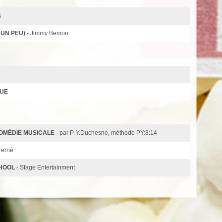
s
 UN PEU)
- Jimmy Bemon
QUE
OMÉDIE MUSICALE
- par P-Y.Duchesne, méthode PY:3:14
Ferrié
CHOOL
- Stage Entertainment