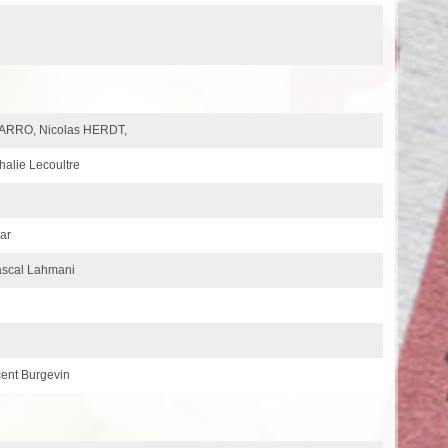
VARRO, Nicolas HERDT,
halie Lecoultre
ar
ascal Lahmani
cent Burgevin