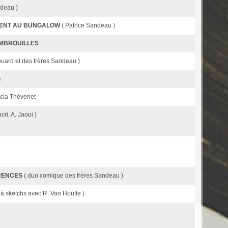
ndeau )
VIENT AU BUNGALOW
( Patrice Sandeau )
EMBROUILLES
ouard et des frères Sandeau )
e
ricia Thévenet
cri, A. Jaoui )
ARENCES
( duo comique des frères Sandeau )
 à sketchs avec R. Van Houtte )