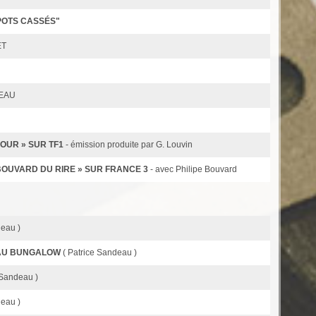
 POTS CASSÉS"
ET
TEAU
OUR » SUR TF1
- émission produite par G. Louvin
BOUVARD DU RIRE » SUR FRANCE 3
- avec Philipe Bouvard
deau )
T AU BUNGALOW
( Patrice Sandeau )
 Sandeau )
deau )