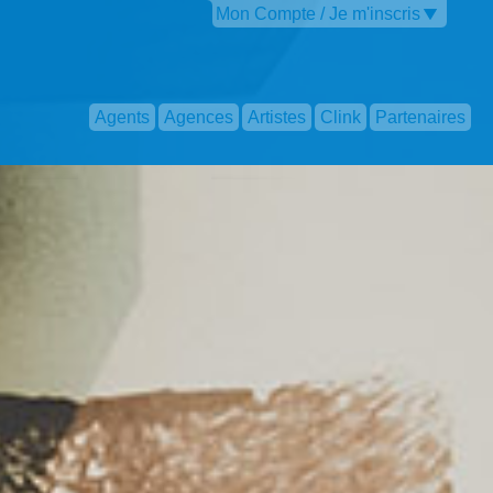
Mon Compte / Je m'inscris
Agents
Agences
Artistes
Clink
Partenaires