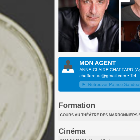
MON AGENT
ANNE-CLAIRE CHAFFARD
(
A
chaffard.ac@gmail.com
• Tel 
Retrouver Patrice Sandeau 
Formation
COURS AU THÉÂTRE DES MARRONNIERS S
Cinéma