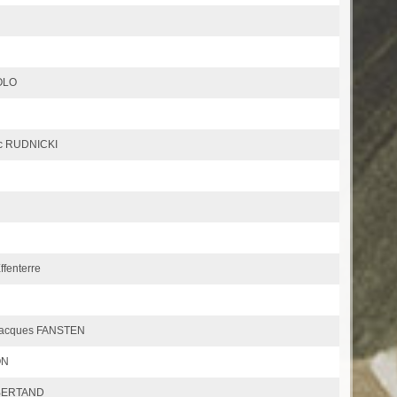
OLO
rc RUDNICKI
ffenterre
Jacques FANSTEN
ON
 BERTAND