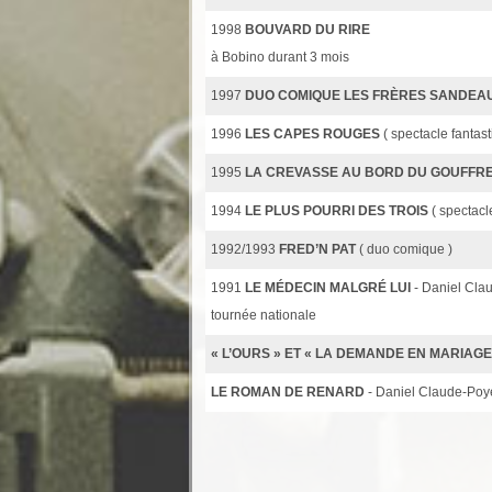
1998
BOUVARD DU RIRE
à Bobino durant 3 mois
1997
DUO COMIQUE LES FRÈRES SANDEA
1996
LES CAPES ROUGES
( spectacle fantas
1995
LA CREVASSE AU BORD DU GOUFFR
1994
LE PLUS POURRI DES TROIS
( spectac
1992/1993
FRED’N PAT
( duo comique )
1991
LE MÉDECIN MALGRÉ LUI
- Daniel Cla
tournée nationale
« L’OURS » ET « LA DEMANDE EN MARIAGE
LE ROMAN DE RENARD
- Daniel Claude-Poy