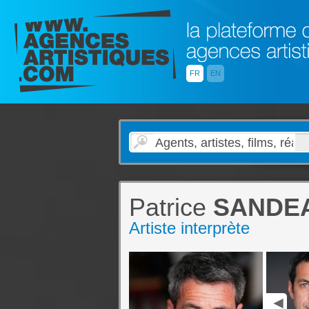
FR
EN
Patrice
SANDEA
Artiste interprète