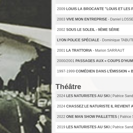
2009
LOUIS LA BROCANTE "LOUIS ET LES
2003
VIVE MON ENTREPRISE
- Daniel LOSS
2002
SOUS LE SOLEIL - 9ÈME SÉRIE
LYON POLICE SPÉCIALE
- Dominique TABU
2001
LA TRATTORIA
- Marion SARRAUT
2000/2001
PASSAGES AUX « COUPS D’HUM
1997-1999
COMÉDIEN DANS L’ÉMISSION « 
Théâtre
2024
LES NATURISTES AU SKI
( Patrice San
2024
CHASSEZ LE NATURISTE IL REVIEN
2022
ONE MAN SHOW PAILLETTES
( Patrice
2019
LES NATURISTES AU SKI
( Patrice San