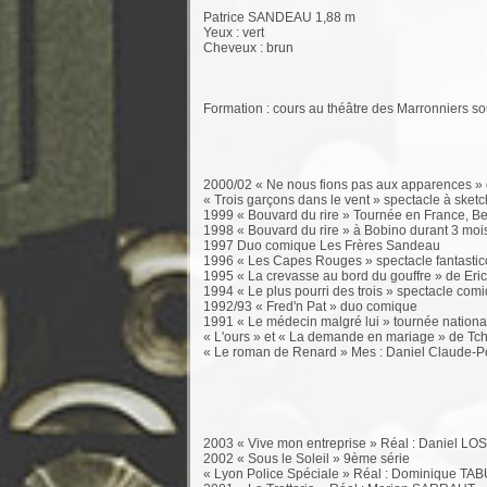
Patrice SANDEAU 1,88 m
Yeux : vert
Cheveux : brun
Formation : cours au théâtre des Marronniers so
2000/02 « Ne nous fions pas aux apparences »
« Trois garçons dans le vent » spectacle à sket
1999 « Bouvard du rire » Tournée en France, Be
1998 « Bouvard du rire » à Bobino durant 3 moi
1997 Duo comique Les Frères Sandeau
1996 « Les Capes Rouges » spectacle fantastic
1995 « La crevasse au bord du gouffre » de Er
1994 « Le plus pourri des trois » spectacle co
1992/93 « Fred'n Pat » duo comique
1991 « Le médecin malgré lui » tournée nation
« L'ours » et « La demande en mariage » de Tc
« Le roman de Renard » Mes : Daniel Claude-P
2003 « Vive mon entreprise » Réal : Daniel LO
2002 « Sous le Soleil » 9ème série
« Lyon Police Spéciale » Réal : Dominique T