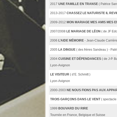
2017
UNE FAMILLE EN TRANSE
( Patrice Sa
2013-2017
CHASSEZ LE NATURISTE IL RE
2009-2012
MON MARIAGE MES AMIS MES 
2007/2008
LE MARIAGE DE LÉON
( de JF Ed
2006
L’AIDE MÉMOIRE
- Jean-Claude Carrièr
2005
LA DINGUE
( des frères Sandeau ) - Pat
2004
CUISINE ET DÉPENDANCES
( de J-P. Ba
Lyon-Avignon
LE VISITEUR
( d’E. Schmitt )
Lyon-Avignon
2000-2003
NE NOUS FIONS PAS AUX APP
TROIS GARÇONS DANS LE VENT
( spectacle
1999
BOUVARD DU RIRE
Tournée en France, Belgique et Suisse