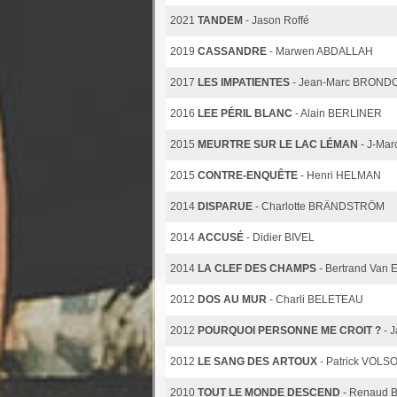
2021
TANDEM
- Jason Roffé
2019
CASSANDRE
- Marwen ABDALLAH
2017
LES IMPATIENTES
- Jean-Marc BROND
2016
LEE PÉRIL BLANC
- Alain BERLINER
2015
MEURTRE SUR LE LAC LÉMAN
- J-Ma
2015
CONTRE-ENQUÊTE
- Henri HELMAN
2014
DISPARUE
- Charlotte BRÄNDSTRÖM
2014
ACCUSÉ
- Didier BIVEL
2014
LA CLEF DES CHAMPS
- Bertrand Van E
2012
DOS AU MUR
- Charli BELETEAU
2012
POURQUOI PERSONNE ME CROIT ?
- 
2012
LE SANG DES ARTOUX
- Patrick VOLS
2010
TOUT LE MONDE DESCEND
- Renaud