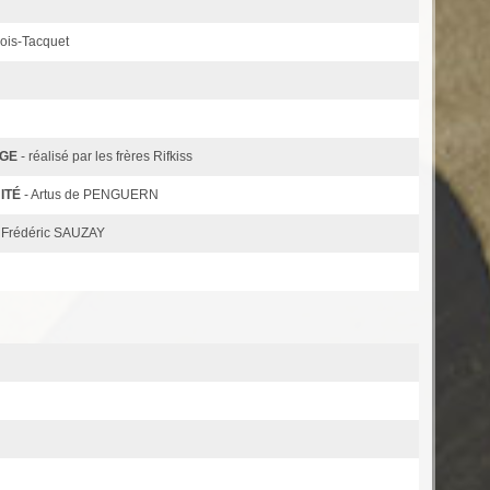
eois-Tacquet
AGE
- réalisé par les frères Rifkiss
ITÉ
- Artus de PENGUERN
 Frédéric SAUZAY