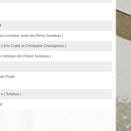
U
tico-comique, texte des frères Sandeau )
E
( Eric Crabé et Christophe Chavagneux )
le comique des Frères Sandeau )
ude-Poyet
 »
( Tchékov )
et