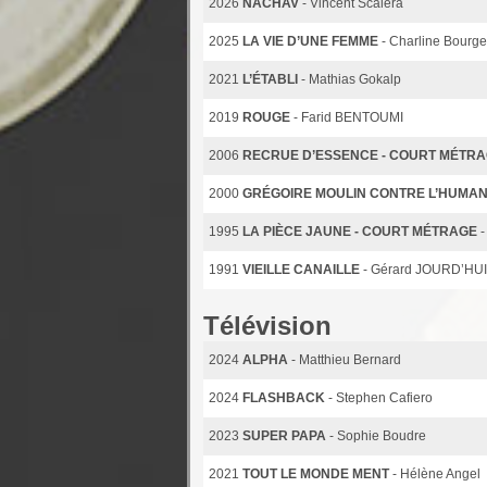
2026
NACHAV
- Vincent Scalera
2025
LA VIE D’UNE FEMME
- Charline Bourg
2021
L’ÉTABLI
- Mathias Gokalp
2019
ROUGE
- Farid BENTOUMI
2006
RECRUE D’ESSENCE - COURT MÉTR
2000
GRÉGOIRE MOULIN CONTRE L’HUMAN
1995
LA PIÈCE JAUNE - COURT MÉTRAGE
-
1991
VIEILLE CANAILLE
- Gérard JOURD’HUI
Télévision
2024
ALPHA
- Matthieu Bernard
2024
FLASHBACK
- Stephen Cafiero
2023
SUPER PAPA
- Sophie Boudre
2021
TOUT LE MONDE MENT
- Hélène Angel