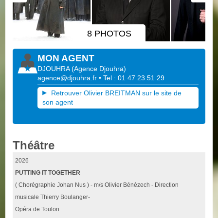
8 PHOTOS
MON AGENT
DJOUHRA
(
Agence Djouhra
)
agence@djouhra.fr
• Tel : 01 47 23 51 29
Retrouver Olivier BREITMAN sur le site de
son agent
Théâtre
2026
PUTTING IT TOGETHER
( Chorégraphie Johan Nus ) - m/s Olivier Bénézech - Direction
musicale Thierry Boulanger-
Opéra de Toulon