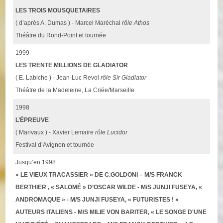
LES TROIS MOUSQUETAIRES
( d’après A. Dumas ) - Marcel Maréchal
rôle Athos
Théâtre du Rond-Point et tournée
1999
LES TRENTE MILLIONS DE GLADIATOR
( E. Labiche ) - Jean-Luc Revol
rôle Sir Gladiator
Théâtre de la Madeleine, La Criée/Marseille
1998
L’ÉPREUVE
( Marivaux ) - Xavier Lemaire
rôle Lucidor
Festival d’Avignon et tournée
Jusqu’en 1998
« LE VIEUX TRACASSIER » DE C.GOLDONI – M/S FRANCK
BERTHIER , « SALOMÉ » D’OSCAR WILDE - M/S JUNJI FUSEYA, «
ANDROMAQUE » - M/S JUNJI FUSEYA, « FUTURISTES ! »
AUTEURS ITALIENS - M/S MILIE VON BARITER, « LE SONGE D'UNE