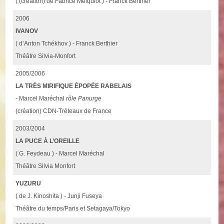
( (création) de Fabrice Melquiot ) - Franck Berthier
2006
IVANOV
( d’Anton Tchékhov ) - Franck Berthier
Théâtre Silvia-Monfort
2005/2006
LA TRÈS MIRIFIQUE ÉPOPÉE RABELAIS
- Marcel Maréchal
rôle Panurge
(création) CDN-Tréteaux de France
2003/2004
LA PUCE À L’OREILLE
( G. Feydeau ) - Marcel Maréchal
Théâtre Silvia Monfort
YUZURU
( de J. Kinoshita ) - Junji Fuseya
Théâtre du temps/Paris et Setagaya/Tokyo