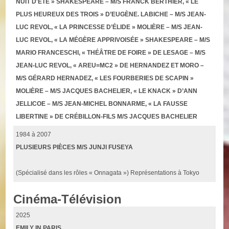
NUIT D'ÉTÉ » SHAKESPEARE – M/S FRANCK BERTHIER, « LE
PLUS HEUREUX DES TROIS » D’EUGÈNE. LABICHE – M/S JEAN-
LUC REVOL, « LA PRINCESSE D’ÉLIDE » MOLIÈRE – M/S JEAN-
LUC REVOL, « LA MÉGÈRE APPRIVOISÉE » SHAKESPEARE – M/S
MARIO FRANCESCHI, « THÉÂTRE DE FOIRE » DE LESAGE – M/S
JEAN-LUC REVOL, « AREU=MC2 » DE HERNANDEZ ET MORO –
M/S GÉRARD HERNADEZ, « LES FOURBERIES DE SCAPIN »
MOLIÈRE – M/S JACQUES BACHELIER, « LE KNACK » D’ANN
JELLICOE – M/S JEAN-MICHEL BONNARME, « LA FAUSSE
LIBERTINE » DE CRÉBILLON-FILS M/S JACQUES BACHELIER
1984 à 2007
PLUSIEURS PIÈCES M/S JUNJI FUSEYA
(Spécialisé dans les rôles « Onnagata ») Représentations à Tokyo
Cinéma-Télévision
2025
EMILY IN PARIS