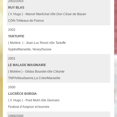
2002/2003
RUY BLAS
( V. Hugo ) - Marcel Maréchal
rôle Don César de Bazan
CDN-Tréteaux de France
2002
TARTUFFE
( Molière. ) - Jean-Luc Revol
rôle Tartuffe
Gyptis/Marseille, Vevey/Suisse
2001
LE MALADE IMAGINAIRE
( Molière ) - Gildas Bourdet
rôle Cléante
TNP/Villeurbanne,La Criée/Marseille
2000
LUCRÈCE BORGIA
( V. Hugo ) - Fred Muhl
rôle Gennaro
Festival d’Avignon et tournée
1999/2000