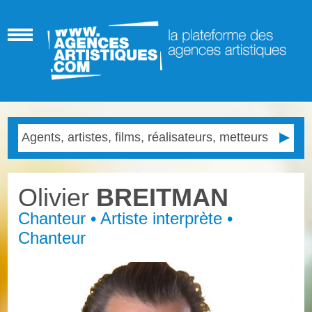
Olivier
BREITMAN
Chanteur • Artiste interprète •
Chanteur