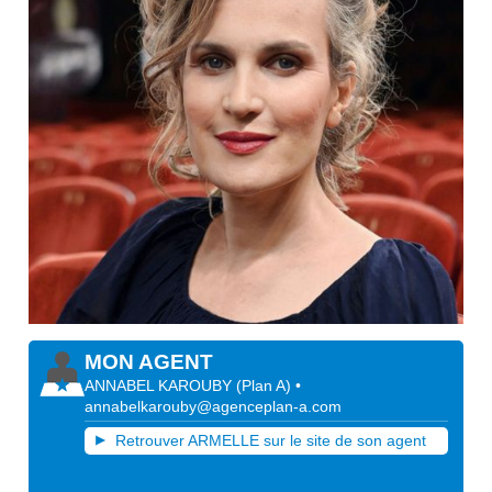
MON AGENT
ANNABEL KAROUBY
(
Plan A
)
•
annabelkarouby@agenceplan-a.com
Retrouver ARMELLE sur le site de son agent