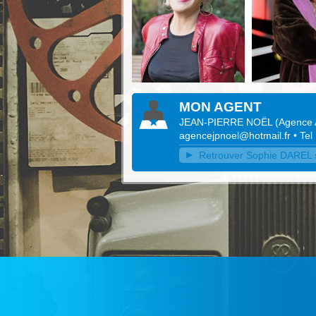
MON AGENT
JEAN-PIERRE NOËL
(
Agence A
agencejpnoel@hotmail.fr
• Tel
Retrouver Sophie DAREL su