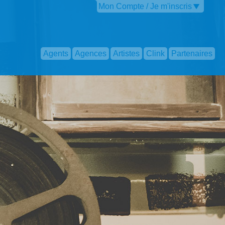
Mon Compte / Je m'inscris
Agents
Agences
Artistes
Clink
Partenaires