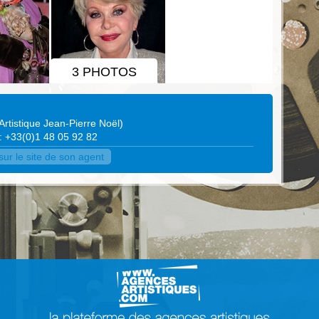
3 PHOTOS
rtistique Jean-Pierre Noël
)
 : +33(0)1 48 05 92 82
r le site de son agent