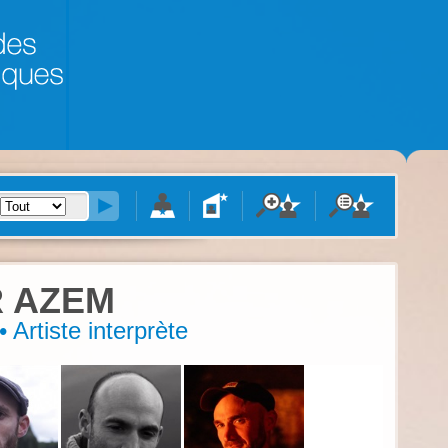
 AZEM
 Artiste interprète