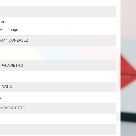
UVE
u Monténégro.
 Yann GONZALEZ
n PAPAPIETRO
GUIDOUX
S
tin PAPAPIETRO