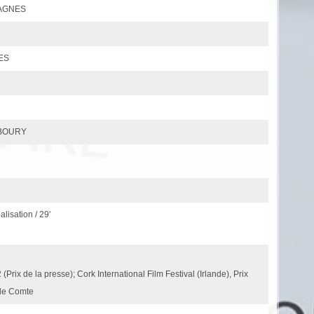
LAGNES
ES
ABOURY
éalisation / 29'
Prix de la presse); Cork International Film Festival (Irlande), Prix
 le Comte