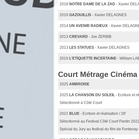
2018
NOTRE DAME DE LA ZAD
- Xavier DE
2016
GAZOUILLIS
- Xavier DELAGNES
2014
UN AVENIR RADIEUX
- Xavier DELAGN
2013
CREVARD
- Joe ZERBIB
2013
LES STATUES
- Xavier DELAGNES
2010
L'ETIQUETTE INCERTAINE
- William L
Court Métrage Cinéma
2025
AMBROISE
2025
LA CHANSON DU SOLEIL
- Ecriture et r
Sélectionné à Côté Court
2021
BLUE
- Ecriture et réalisation / 28'
Sélectionné au Festival Côté Court Pantin 2022 (
Spécial du Jury au festival du film de Fontenay