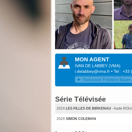
MON AGENT
IVAN DE LABBEY
(
VMA
)
i.delabbey@vma.fr
• Tel : +33
Retrouver Frédéric Bayer 
Série Télévisée
2024
LES FILLES DE BIRKENAU
- Aude RO
2024
SIMON COLEMAN