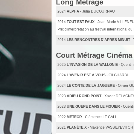
Long Métrage
2024
ALPHA
- Julia DUCOURNAU
2014
TOUT EST FAUX
- Jean-Marie VILLENE
Prix d'interprétation au festival international d
2014
LES RENCONTRES D'APRES MINUIT
-
Court Métrage Cinéma
2025
L'INVASION DE LA WALLONIE
- Quenti
2024
L'AVENIR EST À VOUS
- Gil GHARBI
2024
LE CONTE DE LA JAGUERE
- Olivier 
2023
ADIEU ROND POINT
- Xavier DELAGNE
2023
UNE GUEPE DANS LE FIGUIER
- Quen
2022
METEOR
- Clémence LE GALL
2021
PLANÈTE X
- Maxence VASSILYEVITCH