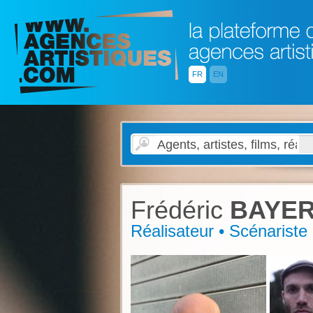
FR
EN
Frédéric
BAYER
Réalisateur • Scénariste •