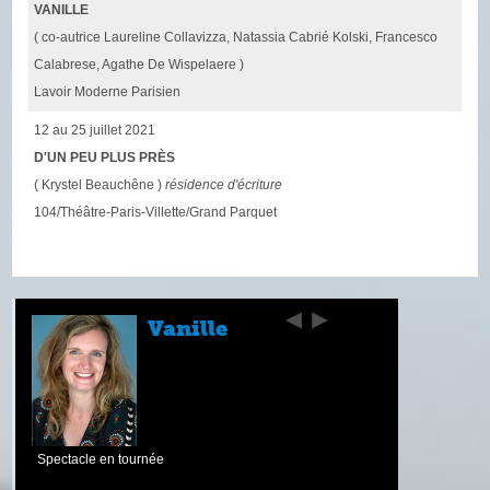
VANILLE
( co-autrice Laureline Collavizza, Natassia Cabrié Kolski, Francesco
Calabrese, Agathe De Wispelaere )
Lavoir Moderne Parisien
12 au 25 juillet 2021
D'UN PEU PLUS PRÈS
( Krystel Beauchêne )
résidence d'écriture
104/Théâtre-Paris-Villette/Grand Parquet
Vanille
Spectacle en tournée