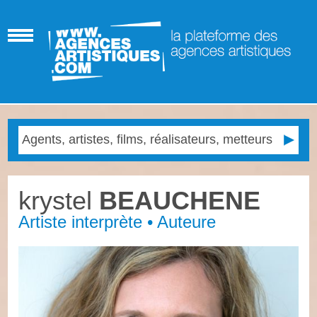
krystel
BEAUCHENE
Artiste interprète • Auteure