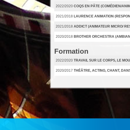
2022/2020
COQS EN PÂTE (COMÉDIEN/ANI
2021/2018
LAURENCE ANIMATION (RESPON
2021/2018
ADDICT (ANIMATEUR MICRO/ R
2020/2018
BROTHER ORCHESTRA (AMBIA
Formation
2022/2020
TRAVAIL SUR LE CORPS, LE MO
2020/2017
THÉÂTRE, ACTING, CHANT, DA