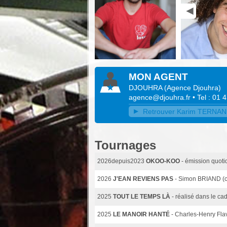
MON AGENT
DJOUHRA
(
Agence Djouhra
)
agence@djouhra.fr
• Tel : 01 
Retrouver Karim TERNANE 
Tournages
2026depuis2023
OKOO-KOO
- émission quoti
2026
J'EAN REVIENS PAS
- Simon BRIAND (c
2025
TOUT LE TEMPS LÀ
- réalisé dans le ca
2025
LE MANOIR HANTÉ
- Charles-Henry Flav