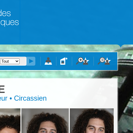
E
eur • Circassien