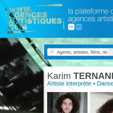
FR
EN
Karim
TERNAN
Artiste interprète • Dans