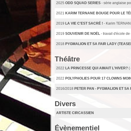
2025
ODD SQUAD SERIES
- série anglaise p
2021
KARIM TERNANE BOUGE POUR LE T
2019
LA VIE C'EST SACRÉ !
- Karim TERNA
2019
SOUVENIR DE NOËL
- travail d'école 
2018
PYGMALION ET SA FAIR LADY (TEASE
Théâtre
2022
LA PRINCESSE QUI AIMAIT L'HIVER?
(
2022
POLYPHOLIES POUR 17 CLOWNS MOI
2016/2018
PETER PAN - PYGMALION ET SA 
Divers
ARTISTE CIRCASSIEN
Évènementiel