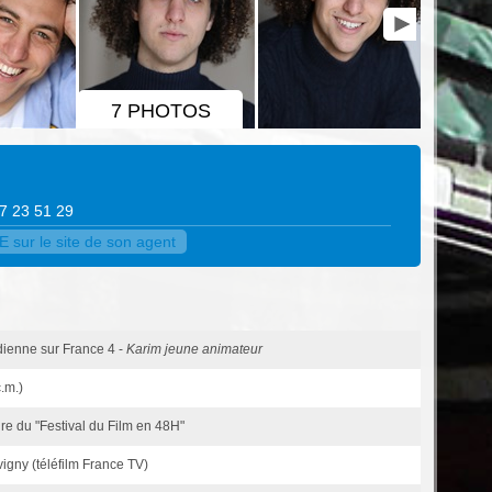
7 PHOTOS
47 23 51 29
sur le site de son agent
dienne sur France 4 -
Karim jeune animateur
.m.)
dre du "Festival du Film en 48H"
igny (téléfilm France TV)