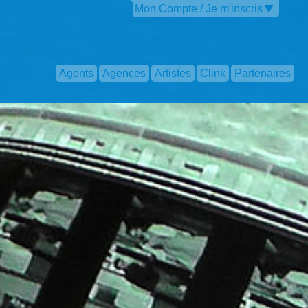
Mon Compte / Je m'inscris
Agents
Agences
Artistes
Clink
Partenaires