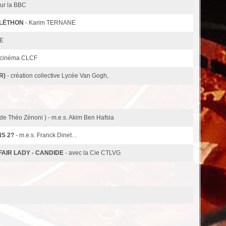
our la BBC
ÉLÉTHON
- Karim TERNANE
NE
de cinéma CLCF
R)
- création collective Lycée Van Gogh,
 de Théo Zénoni ) - m.e.s. Akim Ben Hafsia
NS 2?
- m.e.s. Franck Dinet…
FAIR LADY - CANDIDE
- avec la Cie CTLVG