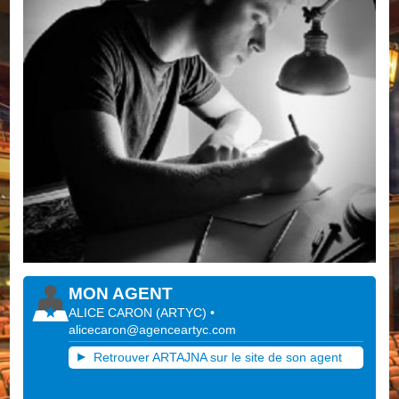
MON AGENT
ALICE CARON
(
ARTYC
)
•
alicecaron@agenceartyc.com
Retrouver ARTAJNA sur le site de son agent