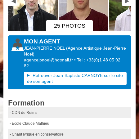
25 PHOTOS
MON AGENT
JEAN-PIERRE NOËL
(
Agence Artistique Jean-Pierre
Noël
)
agencejpnoel@hotmail.fr
• Tel : +33(0)1 48 05 92
82
Retrouver Jean-Baptiste CARNOYE sur le site
de son agent
Formation
- CDN de Reims
- Ecole Claude Mathieu
- Chant lyrique en conservatoire