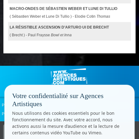
MACRO-ONDES DE SÉBASTIEN WEBER ET LUNE DI TULLIO
( Sébastien Weber et Lune Di Tullio ) - Elodie Cotin
Thomas
LA RÉSISTIBLE ASCENSION D’ARTURO UI DE BRECHT
( Brecht ) - Paul Fraysse
Bowl et Inna
Votre confidentialité sur Agences
Artistiques
Politique de confidentialité
Signaler un abus
Mentions légales
Contact
Nous utilisons des cookies essentiels pour le bon
Paramètres cookies
fonctionnement du site. Avec votre accord, nous
activons aussi la mesure d’audience et la lecture de
Copyright © CC.Comunication
certains contenus vidéo YouTube ou Vimeo.
Tous droits réservés
www.cccom.fr