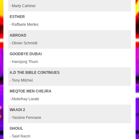
- Marty Cahlner
ESTHER
- Raffaele Mertes
ABROAD
- Olivier Schmidt
GOODBYE DUBAI
- Hansjorg Thurn
A.D THE BIBLE CONTINUES
- Tony Mitchel
MEQTOE MEN CHEJRA
- Abdelhay Laraki
WAADI 2
- Yassine Fennane
GHOUL
- Said Naciri