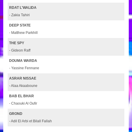
RDAT L'WALIDA
- Zakia Tahiri
DEEP STATE
- Matthew Parkhill
THE SPY
- Gideon Raff
DOUMA WARDA
- Yassine Fennane
ASRAR NISSAE
- Alaa Akaaboune
BAB EL BHAR
- Chaouki Al Oufir
GROND
- Adil El Arbi et Bilall Fallah