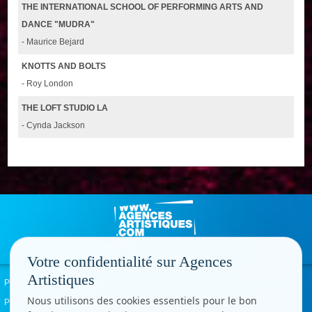
THE INTERNATIONAL SCHOOL OF PERFORMING ARTS AND
DANCE "MUDRA"
- Maurice Bejard
KNOTTS AND BOLTS
- Roy London
THE LOFT STUDIO LA
- Cynda Jackson
Votre confidentialité sur Agences
Artistiques
Politique de confidentialité
Signaler un abus
Mentions légales
Contact
Nous utilisons des cookies essentiels pour le bon
Paramètres cookies