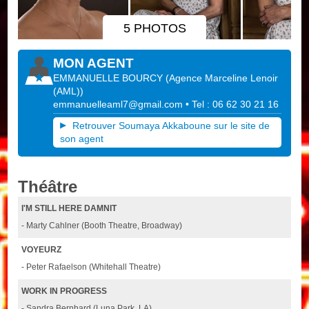
5 PHOTOS
MON AGENT
EMMANUELLE BOURCY
(
Agence Marceline Lenoir
(AML)
)
emmanuelleaml7@gmail.com
• Tel : 06 62 30 21 16
Retrouver Soumaya Akkaboune sur le site de
son agent
Théâtre
I'M STILL HERE DAMNIT
- Marty Cahlner (Booth Theatre, Broadway)
VOYEURZ
- Peter Rafaelson (Whitehall Theatre)
WORK IN PROGRESS
- Sandra Bernhard (Luna Park, LA)