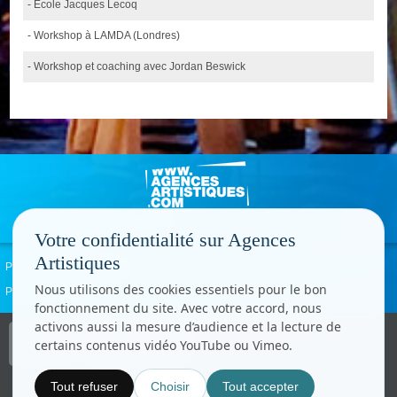
- Ecole Jacques Lecoq
- Workshop à LAMDA (Londres)
- Workshop et coaching avec Jordan Beswick
Votre confidentialité sur Agences
Artistiques
Politique de confidentialité
Signaler un abus
Mentions légales
Contact
Nous utilisons des cookies essentiels pour le bon
Paramètres cookies
fonctionnement du site. Avec votre accord, nous
activons aussi la mesure d’audience et la lecture de
Copyright © CC.Comunication
certains contenus vidéo YouTube ou Vimeo.
Tous droits réservés
www.cccom.fr
Tout refuser
Choisir
Tout accepter