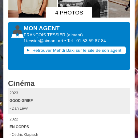
4 PHOTOS
MON AGENT
FRANÇOIS TESSIER
(
aimant
)
f.tessier@aimant.art
• Tel : 01 53 59 87 84
Retrouver Mehdi Baki sur le site de son agent
Cinéma
2023
GOOD GRIEF
- Dan Lévy
2022
EN CORPS
- Cédric Klapisch