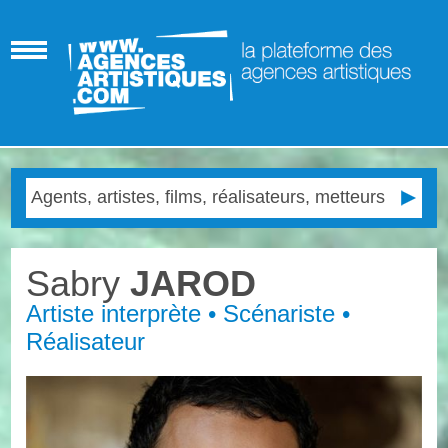
Sabry
JAROD
Artiste interprète • Scénariste •
Réalisateur