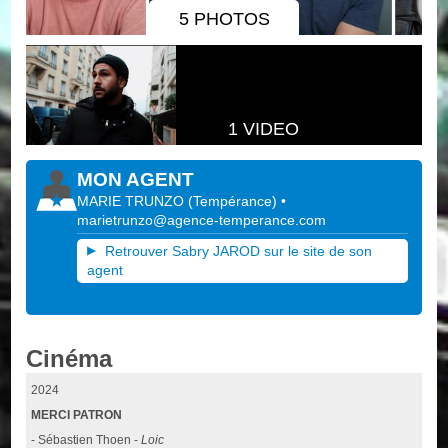
5 PHOTOS
1 VIDEO
MON AGENT
MARIE TRUNZO
(
Tempérance
)
•
marietrunzo@agence-temperance.com
Retrouver Sabry JAROD sur le site de son
agent
Cinéma
2024
MERCI PATRON
- Sébastien Thoen -
Loic