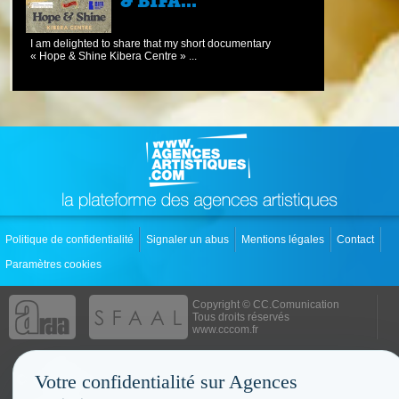
& BIFA...
I am delighted to share that my short documentary
« Hope & Shine Kibera Centre » ...
Politique de confidentialité
Signaler un abus
Mentions légales
Contact
Paramètres cookies
Copyright © CC.Comunication
Tous droits réservés
www.cccom.fr
Votre confidentialité sur Agences