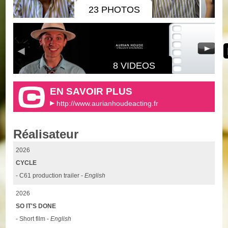
23 PHOTOS
8 VIDEOS
EN SAVOIR PLUS
http://www.aurianhoudeacting.fr
Réalisateur
2026
CYCLE
- C61 production trailer -
English
2026
SO IT'S DONE
- Short film -
English