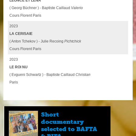
LÉONCE ET LÉNA
( Georg Büchner ) - Baptiste Caillaud
Valerio
Cours Florent Paris
2023
LA CERISAIE
( Anton Tchekov ) - Julie Recoing
Pichtchick
Cours Florent Paris
2023
LE ROI NU
( Evgueni Schwartz ) - Baptiste Caillaud
Christian
Paris
Short
documentary
selected to BAFTA