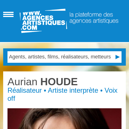
Aurian
HOUDE
Réalisateur • Artiste interprète • Voix
off