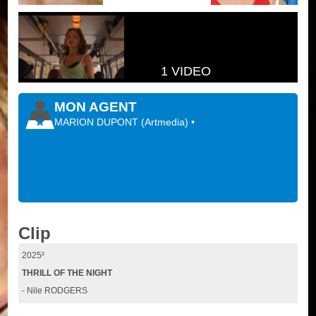
1 VIDEO
MON AGENT
MARION DUPONT
(
Artmedia
)
•
Clip
2025²
THRILL OF THE NIGHT
- Nile RODGERS