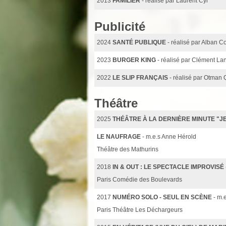
2013
FAMILIER
- réalisé par Laurent Cyr
Publicité
2024
SANTÉ PUBLIQUE
- réalisé par Alban C
2023
BURGER KING
- réalisé par Clément La
2022
LE SLIP FRANÇAIS
- réalisé par Otman Q
Théâtre
2025
THÉÂTRE À LA DERNIÈRE MINUTE "JE
LE NAUFRAGE
- m.e.s Anne Hérold
Théâtre des Mathurins
2018
IN & OUT : LE SPECTACLE IMPROVISÉ
Paris Comédie des Boulevards
2017
NUMÉRO SOLO - SEUL EN SCÈNE
- m.
Paris Théâtre Les Déchargeurs