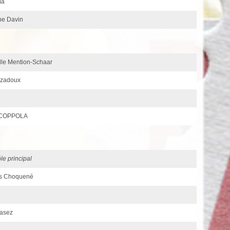
ma
ppe Davin
ille Mention-Schaar
ouzadoux
ia COPPOLA
ôle principal
ois Choquené
Casez