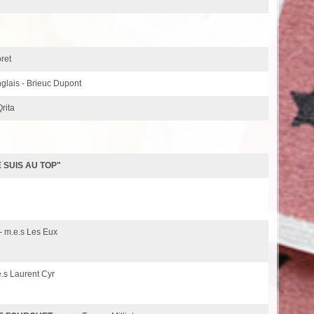
oret
nglais - Brieuc Dupont
rita
 SUIS AU TOP"
- m.e.s Les Eux
e.s Laurent Cyr