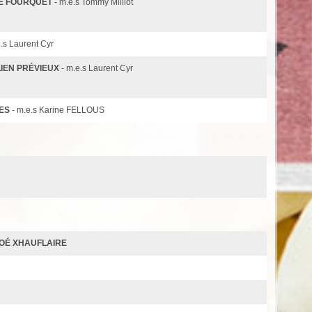
IE FOURQUET
- m.e.s Tommy Milliot
e.s Laurent Cyr
LIEN PRÉVIEUX
- m.e.s Laurent Cyr
ES
- m.e.s Karine FELLOUS
OÉ XHAUFLAIRE