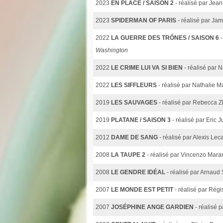
2023
EN PLACE / SAISON 2
- réalisé par Jea
2023
SPIDERMAN OF PARIS
- réalisé par Ja
2022
LA GUERRE DES TRÔNES / SAISON 6
Washington
2022
LE CRIME LUI VA SI BIEN
- réalisé par 
2022
LES SIFFLEURS
- réalisé par Nathalie 
2019
LES SAUVAGES
- réalisé par Rebecca Z
2019
PLATANE / SAISON 3
- réalisé par Eric 
2012
DAME DE SANG
- réalisé par Alexis Lec
2008
LA TAUPE 2
- réalisé par Vincenzo Mara
2008
LE GENDRE IDÉAL
- réalisé par Arnaud
2007
LE MONDE EST PETIT
- réalisé par Rég
2007
JOSÉPHINE ANGE GARDIEN
- réalisé 