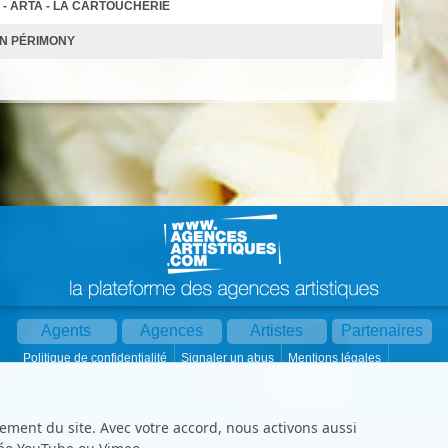
- ARTA - LA CARTOUCHERIE
AN PÉRIMONY
Agents
Agences
Artistes
Partenaires
Politique de confidentialité
Signaler un abus
Mentions légales
Partager :
Par mail
Contact
Paramètres cookies
ement du site. Avec votre accord, nous activons aussi