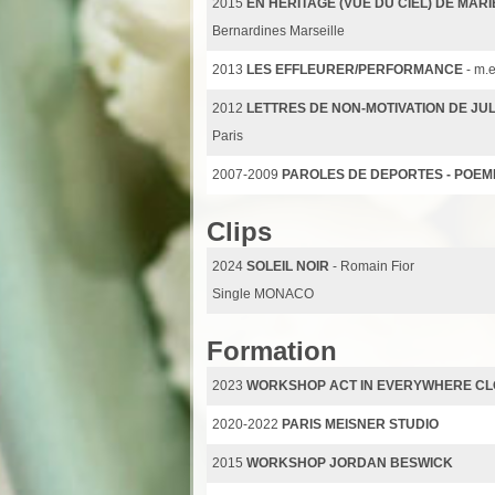
2015
EN HÉRITAGE (VUE DU CIEL) DE MAR
Bernardines Marseille
2013
LES EFFLEURER/PERFORMANCE
- m.
2012
LETTRES DE NON-MOTIVATION DE JU
Paris
2007-2009
PAROLES DE DEPORTES - POEM
Clips
2024
SOLEIL NOIR
- Romain Fior
Single MONACO
Formation
2023
WORKSHOP ACT IN EVERYWHERE CL
2020-2022
PARIS MEISNER STUDIO
2015
WORKSHOP JORDAN BESWICK