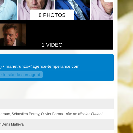
8 PHOTOS
1 VIDEO
e
)
•
marietrunzo@agence-temperance.com
 le site de son agent
 Leroux, Sébastien Perroy, Olivier Barma -
rôle de Nicolas Furiani
ar Dens Malleval