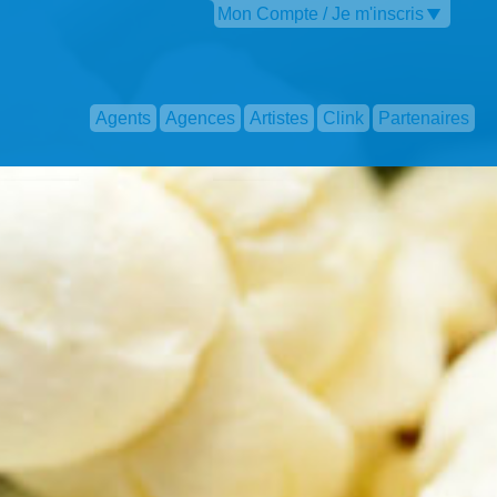
Mon Compte / Je m'inscris
Agents
Agences
Artistes
Clink
Partenaires