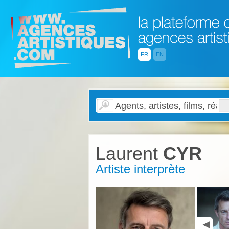
FR
EN
Laurent
CYR
Artiste interprète