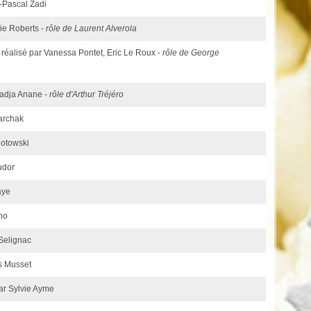
n-Pascal Zadi
mie Roberts -
rôle de Laurent Alverola
- réalisé par Vanessa Pontet, Eric Le Roux -
rôle de George
Nadja Anane -
rôle d'Arthur Tréjéro
Marchak
lotowski
Judor
aye
no
 Selignac
is Musset
par Sylvie Ayme