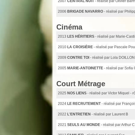
2007
CENTRAL NUIT
- réalisé par Olivier Bar
2006
BRIGADE NAVARRO
- réalisé par Phili
Cinéma
2013
LES HÉRITIERS
- réalisé par Marie-Cast
2010
LA CROISIÈRE
- réalisé par Pascale P
2009
CONTRE TOI
- réalisé par Lola DOILLON
2005
MARIE-ANTOINETTE
- réalisé par Sof
Court Métrage
2025
NOS LIENS
- réalisé par Victor Miquel -
r
2024
LE RECRUTEMENT
- réalisé par Franç
2022
L'ENTRETIEN
- réalisé par Laurent B
2021
SEULS AU MONDE
- réalisé par Arthur 