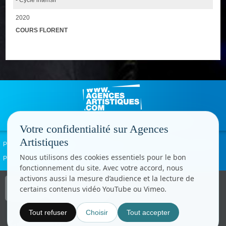
2020
COURS FLORENT
Votre confidentialité sur Agences
Artistiques
Politique de confidentialité
Signaler un abus
Mentions légales
Contact
Nous utilisons des cookies essentiels pour le bon
Paramètres cookies
fonctionnement du site. Avec votre accord, nous
activons aussi la mesure d’audience et la lecture de
Copyright © CC.Comunication
certains contenus vidéo YouTube ou Vimeo.
Tous droits réservés
www.cccom.fr
Tout refuser
Choisir
Tout accepter