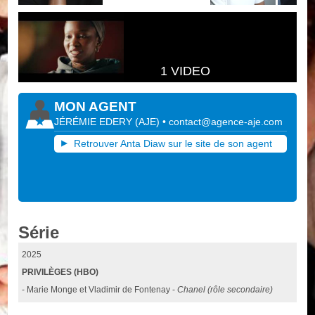
1 VIDEO
MON AGENT
JÉRÉMIE EDERY
(
AJE
)
•
contact@agence-aje.com
Retrouver Anta Diaw sur le site de son agent
Série
2025
PRIVILÈGES (HBO)
- Marie Monge et Vladimir de Fontenay -
Chanel (rôle secondaire)