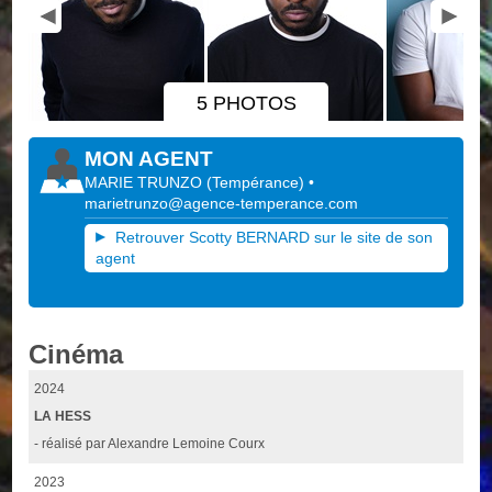
5 PHOTOS
MON AGENT
MARIE TRUNZO
(
Tempérance
)
•
marietrunzo@agence-temperance.com
Retrouver Scotty BERNARD sur le site de son
agent
Cinéma
2024
LA HESS
- réalisé par Alexandre Lemoine Courx
2023