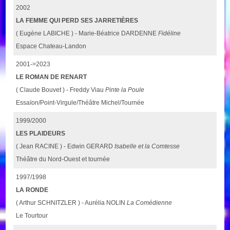
2002
LA FEMME QUI PERD SES JARRETIÈRES
( Eugène LABICHE ) - Marie-Béatrice DARDENNE
Fidéline
Espace Chateau-Landon
2001->2023
LE ROMAN DE RENART
( Claude Bouvet ) - Freddy Viau
Pinte la Poule
Essaïon/Point-Virgule/Théâtre Michel/Tournée
1999/2000
LES PLAIDEURS
( Jean RACINE ) - Edwin GERARD
Isabelle et la Comtesse
Théâtre du Nord-Ouest et tournée
1997/1998
LA RONDE
( Arthur SCHNITZLER ) - Aurélia NOLIN
La Comédienne
Le Tourtour