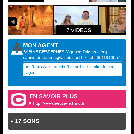
7 VIDEOS
MON AGENT
SABINE DESTERNES
(
Agence Talents d'Art
)
sabine.desternes@talentsdart.fr
• Tel : 0611913857
Retrouver Laetitia Richard sur le site de son
agent
EN SAVOIR PLUS
http://www.laetitia-richard.fr
17 SONS