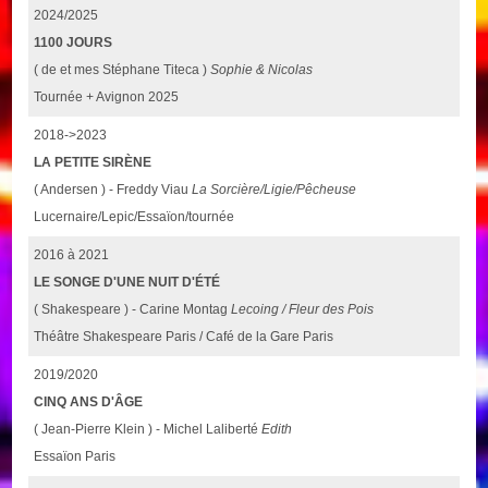
2024/2025
1100 JOURS
( de et mes Stéphane Titeca )
Sophie & Nicolas
Tournée + Avignon 2025
2018->2023
LA PETITE SIRÈNE
( Andersen ) - Freddy Viau
La Sorcière/Ligie/Pêcheuse
Lucernaire/Lepic/Essaïon/tournée
2016 à 2021
LE SONGE D'UNE NUIT D'ÉTÉ
( Shakespeare ) - Carine Montag
Lecoing / Fleur des Pois
Théâtre Shakespeare Paris / Café de la Gare Paris
2019/2020
CINQ ANS D'ÂGE
( Jean-Pierre Klein ) - Michel Laliberté
Edith
Essaïon Paris