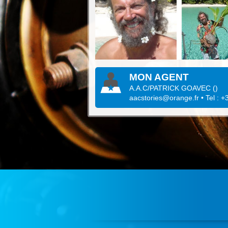
MON AGENT
A.A.C/PATRICK GOAVEC
(
)
aacstories@orange.fr
• Tel : 