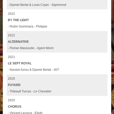
- Djamel Bertal & Louis Cojan -
Sigismond
2022
BY THE LIGHT
- Robin Guimmara -
Philippe
2022
ALTERNATIVE
- Florian Massoulle -
Agent Morin
2021
LE SEPT ROYAL
- Nassim Azrou & Djamel Bertal -
007
2020
FUYARD
- Thibault Turcas -
Le Chevalier
2020
CHORUS
- Vincent Lecrocq -
Elioth