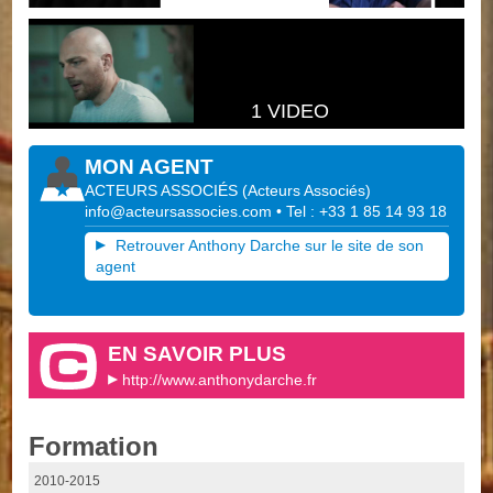
1 VIDEO
MON AGENT
ACTEURS ASSOCIÉS
(
Acteurs Associés
)
info@acteursassocies.com
• Tel : +33 1 85 14 93 18
Retrouver Anthony Darche sur le site de son
agent
EN SAVOIR PLUS
http://www.anthonydarche.fr
Formation
2010-2015