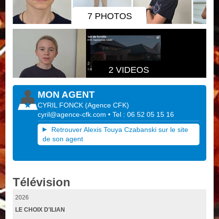
7 PHOTOS
2 VIDEOS
MON AGENT
CYRIL FONCK
(
Agence CFK
)
cyril@agence-cfk.com
• Tel : 06 52 05 15 16
Retrouver Alexis Touya Czabanski sur le site
de son agent
Télévision
2026
LE CHOIX D'ILIAN