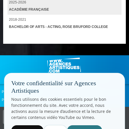
2025-2026
ACADÉMIE FRANÇAISE
2018-2021
BACHELOR OF ARTS - ACTING, ROSE BRUFORD COLLEGE
Votre confidentialité sur Agences
Artistiques
Politique de confidentialité
Signaler un abus
Mentions légales
Contact
Nous utilisons des cookies essentiels pour le bon
Paramètres cookies
fonctionnement du site. Avec votre accord, nous
activons aussi la mesure d’audience et la lecture de
Copyright © CC.Comunication
certains contenus vidéo YouTube ou Vimeo.
Tous droits réservés
www.cccom.fr