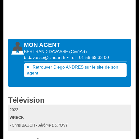
MON AGENT
BERTRAND DAVASSE
(
CinéArt
)
b.davasse@cineart.fr
• Tel : 01 56 69 33 00
Retrouver Diego ANDRES sur le site de son
agent
Télévision
2022
WRECK
- Chris BAUGH -
Jérôme DUPONT