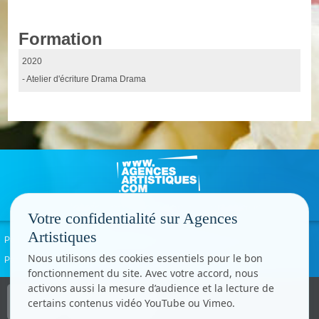
Formation
2020
- Atelier d'écriture Drama Drama
Votre confidentialité sur Agences
Artistiques
Politique de confidentialité
Signaler un abus
Mentions légales
Contact
Nous utilisons des cookies essentiels pour le bon
Paramètres cookies
fonctionnement du site. Avec votre accord, nous
activons aussi la mesure d’audience et la lecture de
Copyright © CC.Comunication
certains contenus vidéo YouTube ou Vimeo.
Tous droits réservés
www.cccom.fr