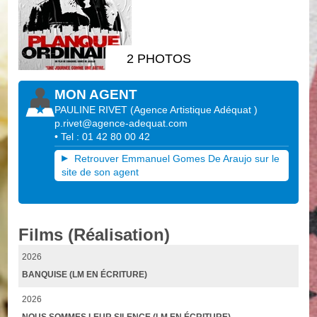
2 PHOTOS
MON AGENT
PAULINE RIVET
(
Agence Artistique Adéquat
)
p.rivet@agence-adequat.com
• Tel : 01 42 80 00 42
Retrouver Emmanuel Gomes De Araujo sur le
site de son agent
Films (Réalisation)
2026
BANQUISE (LM EN ÉCRITURE)
2026