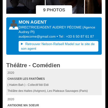
9 PHOTOS
MON AGENT
DIRECTRICE/AGENT AUDREY PÉCOME
(
Agence
Audrey PI
)
audpecome@gmail.com
• Tel : +33 6 50 87 61 87
Retrouver Nelson-Rafaell Madel sur le site de
son agent
Théâtre - Comédien
2020
CHASSER LES FANTÔMES
( Hakim Bah ) - Collectif Ildi Eldi
Théâtre des Halles (Avignon), Les Plateaux Sauvages (Paris)
2020
ANTIGONE MA SOEUR