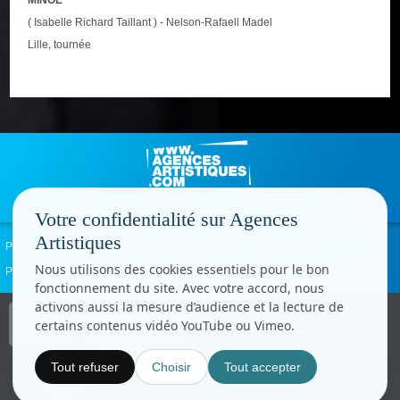
( Isabelle Richard Taillant ) - Nelson-Rafaell Madel
Lille, tournée
Votre confidentialité sur Agences
Artistiques
Politique de confidentialité
Signaler un abus
Mentions légales
Contact
Nous utilisons des cookies essentiels pour le bon
Paramètres cookies
fonctionnement du site. Avec votre accord, nous
activons aussi la mesure d’audience et la lecture de
Copyright © CC.Comunication
certains contenus vidéo YouTube ou Vimeo.
Tous droits réservés
www.cccom.fr
Tout refuser
Choisir
Tout accepter