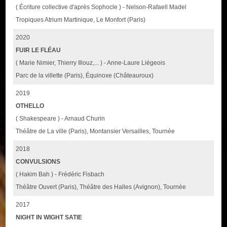
( Écriture collective d'après Sophocle ) - Nelson-Rafaell Madel
Tropiques Atrium Martinique, Le Monfort (Paris)
2020
FUIR LE FLÉAU
( Marie Nimier, Thierry Illouz,... ) - Anne-Laure Liégeois
Parc de la villette (Paris), Équinoxe (Châteauroux)
2019
OTHELLO
( Shakespeare ) - Arnaud Churin
Théâtre de La ville (Paris), Montansier Versailles, Tournée
2018
CONVULSIONS
( Hakim Bah ) - Frédéric Fisbach
Théâtre Ouvert (Paris), Théâtre des Halles (Avignon), Tournée
2017
NIGHT IN WIGHT SATIE