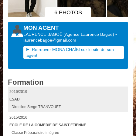
6 PHOTOS
MON AGENT
LAURENCE BAGOË
(
Agence Laurence Bagoë
)
•
laurencebagoe@gmail.com
Retrouver MONA CHAÏBI sur le site de son
agent
Formation
2016/2019
ESAD
- Direction Serge TRANVOUEZ
2015/2016
ECOLE DE LA COMEDIE DE SAINT ETIENNE
- Classe Préparatoire intégrée