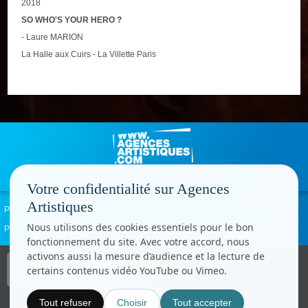
2018
SO WHO'S YOUR HERO ?
- Laure MARION
La Halle aux Cuirs - La Villette Paris
Votre confidentialité sur Agences
Artistiques
Politique de confidentialité
Signaler un abus
Mentions légales
Contact
Nous utilisons des cookies essentiels pour le bon
Paramètres cookies
fonctionnement du site. Avec votre accord, nous
activons aussi la mesure d’audience et la lecture de
Copyright © CC.Comunication
certains contenus vidéo YouTube ou Vimeo.
Tous droits réservés
www.cccom.fr
Tout refuser
Choisir
Tout accepter