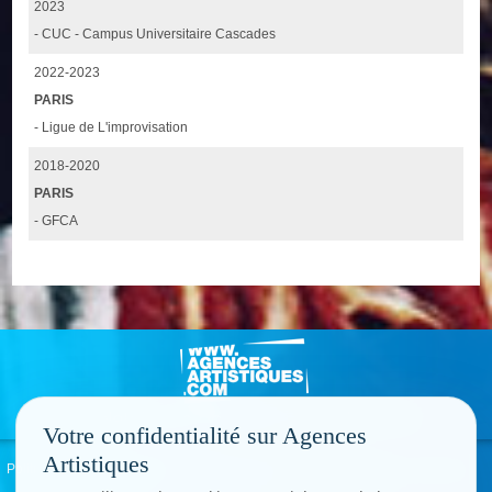
2023
- CUC - Campus Universitaire Cascades
2022-2023
PARIS
- Ligue de L'improvisation
2018-2020
PARIS
- GFCA
Votre confidentialité sur Agences
Artistiques
Politique de confidentialité
Signaler un abus
Mentions légales
Contact