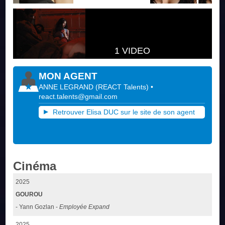
1 VIDEO
MON AGENT
ANNE LEGRAND
(
REACT Talents
)
•
react.talents@gmail.com
Retrouver Elisa DUC sur le site de son agent
Cinéma
2025
GOUROU
- Yann Gozlan -
Employée Expand
2025