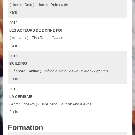
( Hamed Delo ) - Hamed Delo
La flc
Paris
2019
LES ACTEURS DE BONNE FOI
( Marivaux ) - Elsa Rooke
Colette
Paris
2018
BUILDING
( Léonore Confino ) - Mélodie Maloux
Mlle Bowles / Agopian
Paris
2018
LA CERISAIE
( Anton Tchekov ) - Julie Zeno
Lioubov Andreievna
Paris
Formation