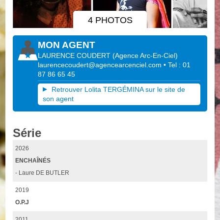
4 PHOTOS
MON AGENT
LAURENCE COUDERT
(
Agence Arc-En-Ciel
)
laurencecoudert@agencearcenciel.com
• Tel : 01
87 86 65 45
Retrouver Lolita TERGÉMINA sur le site de
son agent
Série
2026
ENCHAÎNÉS
- Laure DE BUTLER
2019
O.P.J
2011