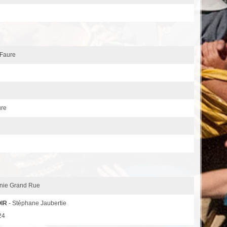
 Faure
ure
gnie Grand Rue
OIR
- Stéphane Jaubertie
24