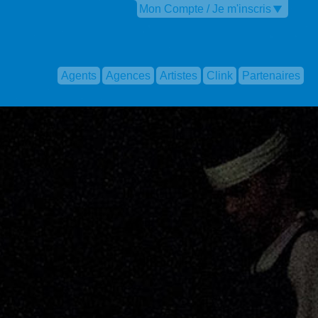
Mon Compte / Je m'inscris
Agents
Agences
Artistes
Clink
Partenaires