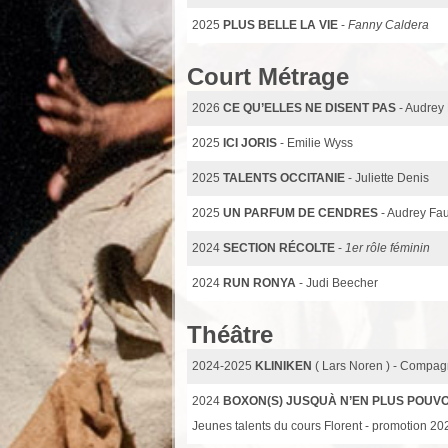
2025
PLUS BELLE LA VIE
-
Fanny Caldera
Court Métrage
2026
CE QU’ELLES NE DISENT PAS
- Audrey
2025
ICI JORIS
- Emilie Wyss
2025
TALENTS OCCITANIE
- Juliette Denis
2025
UN PARFUM DE CENDRES
- Audrey Fa
2024
SECTION RÉCOLTE
-
1er rôle féminin
2024
RUN RONYA
- Judi Beecher
Théâtre
2024-2025
KLINIKEN
( Lars Noren ) - Compa
2024
BOXON(S) JUSQUÀ N’EN PLUS POUV
Jeunes talents du cours Florent - promotion 20