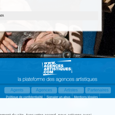
ÉMA
Agents
Agences
Artistes
Partenaires
Politique de confidentialité
Signaler un abus
Mentions légales
Partager :
Par mail
Contact
Paramètres cookies
ement du site. Avec votre accord, nous activons aussi