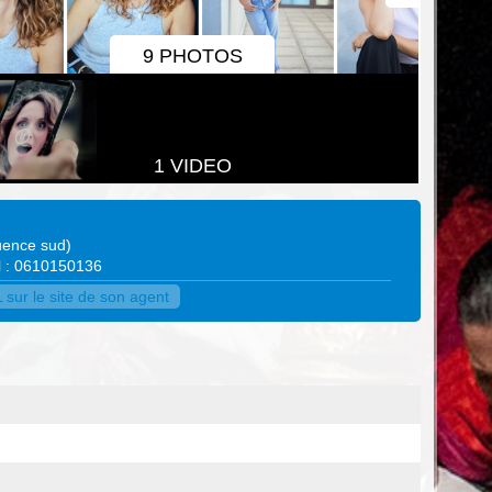
9 PHOTOS
1 VIDEO
uence sud
)
el : 0610150136
ur le site de son agent