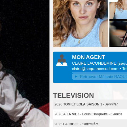
MON AGENT
CLAIRE LACONDEMINE
(
seq
claire@sequencesud.com
• T
Retrouver Mélanie RAOUL s
TELEVISION
2026
TOM ET LOLA SAISON 3
-
Jennifer
2026
A LA VIE !
- Louis Choquette -
Camille
2025
LA CIBLE
-
L’infirmière