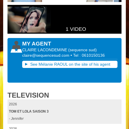
1 VIDEO
MY AGENT
CLAIRE LACONDEMINE
(
sequence sud
)
claire@sequencesud.com
• Tel : 0610150136
See Mélanie RAOUL on the site of his agent
TELEVISION
2026
TOM ET LOLA SAISON 3
-
Jennifer
2026