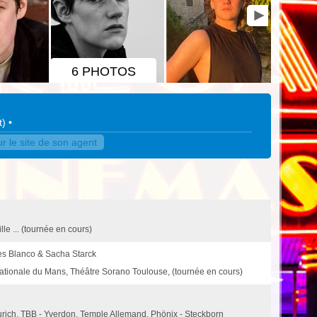
6 PHOTOS
t
)
•
 le site de son agent
le ... (tournée en cours)
s Blanco & Sacha Starck
Nationale du Mans, Théâtre Sorano Toulouse, (tournée en cours)
rich, TBB - Yverdon, Temple Allemand, Phönix - Steckborn