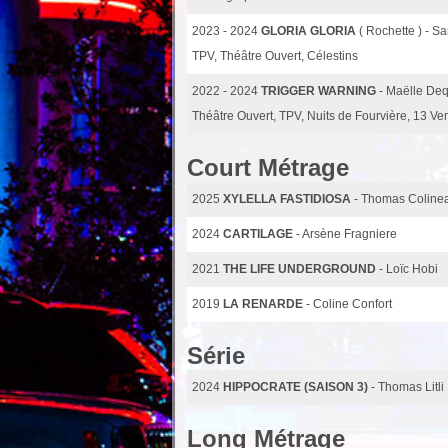
2023 - 2024
GLORIA GLORIA
( Rochette ) - S
TPV, Théâtre Ouvert, Célestins
2022 - 2024
TRIGGER WARNING
- Maëlle Deq
Théâtre Ouvert, TPV, Nuits de Fourvière, 13 Ve
Court Métrage
2025
XYLELLA FASTIDIOSA
- Thomas Coline
2024
CARTILAGE
- Arsène Fragniere
2021
THE LIFE UNDERGROUND
- Loïc Hobi
2019
LA RENARDE
- Coline Confort
Série
2024
HIPPOCRATE (SAISON 3)
- Thomas Litli
Long Métrage