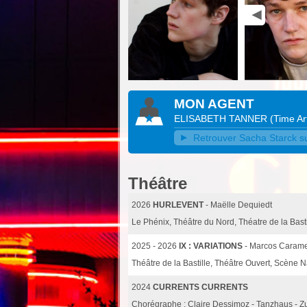
MON AGENT
ELISABETH TANNER
(
Time Ar
Retrouver Sacha Starck sur
Théâtre
2026
HURLEVENT
- Maëlle Dequiedt
Le Phénix, Théâtre du Nord, Théatre de la Bastil
2025 - 2026
IX : VARIATIONS
- Marcos Carame
Théâtre de la Bastille, Théâtre Ouvert, Scène 
2024
CURRENTS CURRENTS
Chorégraphe : Claire Dessimoz - Tanzhaus - Zu