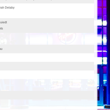
arah Delaby
uiedt
nts
au