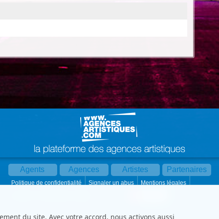
Agents
Agences
Artistes
Partenaires
Politique de confidentialité
Signaler un abus
Mentions légales
Partager :
Par mail
Contact
Paramètres cookies
ement du site. Avec votre accord, nous activons aussi