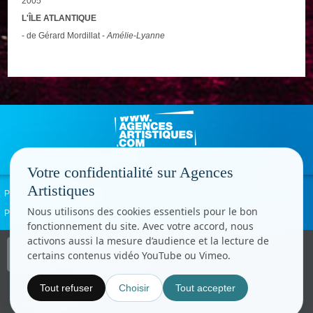
2005
L'ÎLE ATLANTIQUE
- de Gérard Mordillat -
Amélie-Lyanne
Votre confidentialité sur Agences
Artistiques
Politique de confidentialité
Signaler un abus
Mentions légales
Contact
Nous utilisons des cookies essentiels pour le bon
Paramètres cookies
fonctionnement du site. Avec votre accord, nous
activons aussi la mesure d’audience et la lecture de
Copyright © CC.Comunication
certains contenus vidéo YouTube ou Vimeo.
Tous droits réservés
www.cccom.fr
Tout refuser
Choisir
Tout accepter