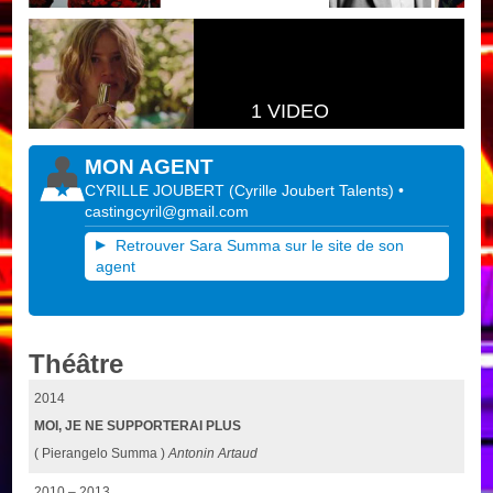
1 VIDEO
MON AGENT
CYRILLE JOUBERT
(
Cyrille Joubert Talents
)
•
castingcyril@gmail.com
Retrouver Sara Summa sur le site de son
agent
Théâtre
2014
MOI, JE NE SUPPORTERAI PLUS
( Pierangelo Summa )
Antonin Artaud
2010 – 2013