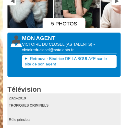
5 PHOTOS
MON AGENT
VICTOIRE DU CLOSEL
(
AS TALENTS
)
•
victoireduclosel@astalents.fr
Retrouver Béatrice DE LA BOULAYE sur le
site de son agent
Télévision
2026-2019
TROPIQUES CRIMINELS
Rôle principal