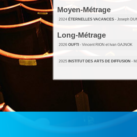
Moyen-Métrage
2024
ÉTERNELLES VACANCES
- Joseph D
Long-Métrage
2026
OUFTI
- Vincent RION et Ivan GAJNOK
2025
INSTITUT DES ARTS DE DIFFUSION
- 