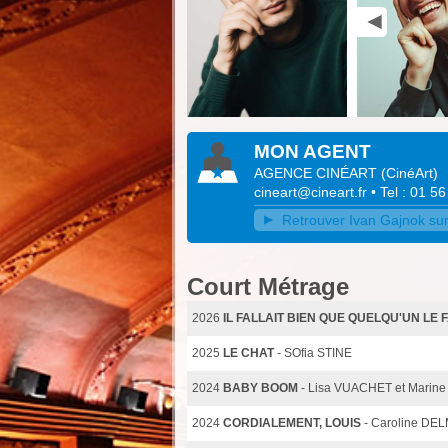
MON AGENT
AGENCE CINÉART
(
CinéArt
)
cineart@cineart.fr
• Tel : 01 5
Retrouver Ivan Gajnok sur 
Court Métrage
2026
IL FALLAIT BIEN QUE QUELQU'UN LE 
2025
LE CHAT
- SOfia STINE
2024
BABY BOOM
- Lisa VUACHET et Marin
2024
CORDIALEMENT, LOUIS
- Caroline DE