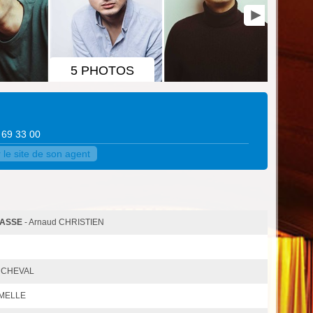
5 PHOTOS
6 69 33 00
le site de son agent
FASSE
- Arnaud CHRISTIEN
e CHEVAL
LMELLE