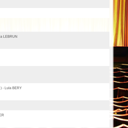
xia LEBRUN
 ) - Lula BERY
AER