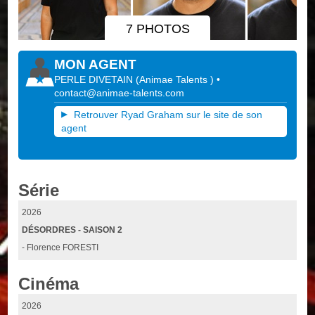
7 PHOTOS
MON AGENT
PERLE DIVETAIN
(
Animae Talents
)
•
contact@animae-talents.com
Retrouver Ryad Graham sur le site de son
agent
Série
2026
DÉSORDRES - SAISON 2
- Florence FORESTI
Cinéma
2026