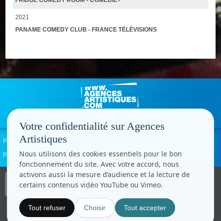
2021
PANAME COMEDY CLUB - FRANCE TÉLÉVISIONS
Votre confidentialité sur Agences
Artistiques
Politique de confidentialité
Signaler un abus
Mentions légales
Contact
Nous utilisons des cookies essentiels pour le bon
Paramètres cookies
fonctionnement du site. Avec votre accord, nous
activons aussi la mesure d’audience et la lecture de
Copyright © CC.Comunication
certains contenus vidéo YouTube ou Vimeo.
Tous droits réservés
www.cccom.fr
Tout refuser
Choisir
Tout accepter